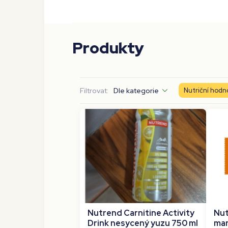
Produkty
Filtrovat:
Dle kategorie
Nutriční hodn
Nutrend Carnitine Activity
Nut
Drink nesycený yuzu 750 ml
man