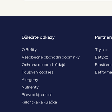
Důležité odkazy
Partner
O Befity
Tryin.cz
Všeobecné obchodní podmínky
Bety.cz
Ochrana osobních údajů
Prostřen
Používání cookies
Befity m
Alergeny
Nutrienty
Převod kj na kcal
Kalorická kalkulačka