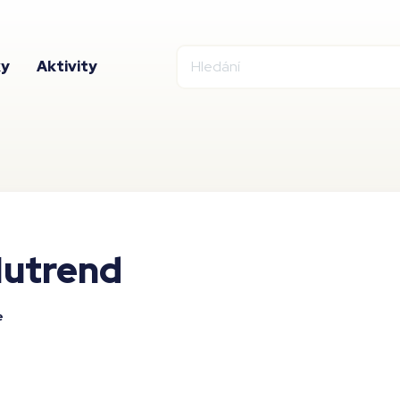
ky
Aktivity
utrend
e