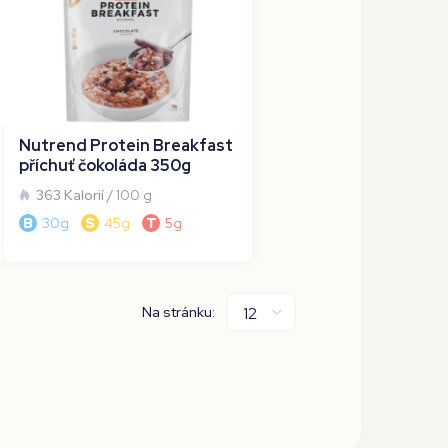
Nutrend Protein Breakfast
příchuť čokoláda 350g
363 Kalorií
/ 100 g
B
30g
S
45g
T
5g
Na stránku: