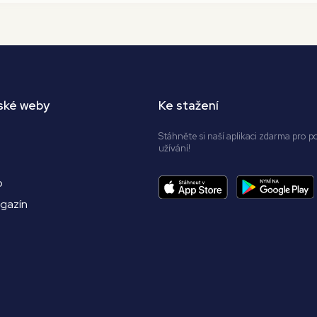
ské weby
Ke stažení
Stáhněte si naší aplikaci zdarma pro p
užívání!
o
agazín