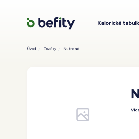
Kalorické tabul
Úvod
Značky
Nutrend
N
Víc