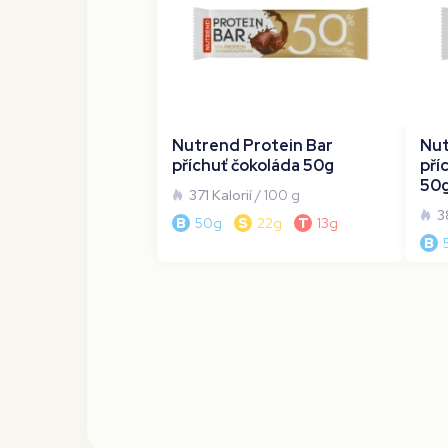
Nutrend Protein Bar
Nut
příchuť čokoláda 50g
pří
50
371 Kalorií
/ 100 g
3
B
50g
S
22g
T
13g
B