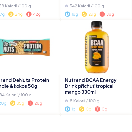
58 Kalorií
/ 100 g
542 Kalorií
/ 100 g
17g
S
24g
T
42g
B
18g
S
29g
T
38g
rend DeNuts Protein
Nutrend BCAA Energy
dle & kokos 50g
Drink příchuť tropical
mango 330ml
84 Kalorií
/ 100 g
8 Kalorií
/ 100 g
20g
S
35g
T
28g
B
1g
S
0g
T
0g