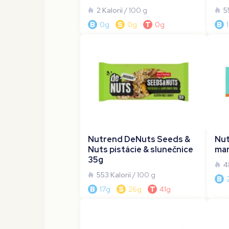
2 Kalorií
/ 100 g
5
B
0g
S
0g
T
0g
B
Nutrend DeNuts Seeds &
Nut
Nuts pistácie & slunečnice
man
35g
4
553 Kalorií
/ 100 g
B
B
17g
S
26g
T
41g