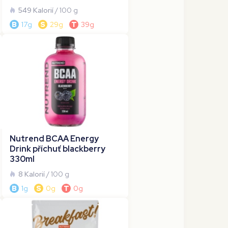
549 Kalorií
/ 100 g
B
17g
S
29g
T
39g
Nutrend BCAA Energy
Drink příchuť blackberry
330ml
8 Kalorií
/ 100 g
B
1g
S
0g
T
0g