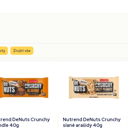
oty
Zrušit vše
rend DeNuts Crunchy
Nutrend DeNuts Crunchy
dle 40g
slané arašídy 40g