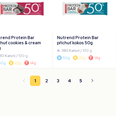
rend Protein Bar
Nutrend Protein Bar
chuť cookies & cream
příchuť kokos 50g
g
380 Kalorií
/ 100 g
80 Kalorií
/ 100 g
B
50g
S
22g
T
14g
50g
S
22g
T
14g
1
2
3
4
5