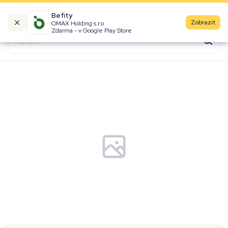
Befity
Zobrazit
OMAX Holding s.r.o
Kalorické tabulky
Zdarma - v Google Play Store
Suroviny
Recepty
Produkty
Značky
Fast Food
Aktivity
Denní aktivity
Cviky
Workouty
Premium