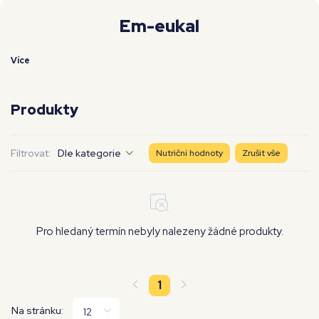
Moje workouty
Premium
Em-eukal
Více
Produkty
Filtrovat:
Dle kategorie
Nutriční hodnoty
Zrušit vše
Pro hledaný termín nebyly nalezeny žádné produkty.
1
Na stránku: