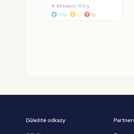
89 Kalorií
/ 100 g
B
20g
S
1g
T
1g
Důležité odkazy
Partner