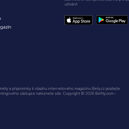
užívání!
o
agazín
náměty a připomínky k obsahu internetového magazínu Bety.cz posílejte
ketingového zástupce naleznete zde. Copyright © 2026 Befity.com -