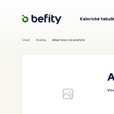
Kalorické tabul
Úvod
Značky
Albertovo Uzenářství
A
Víc