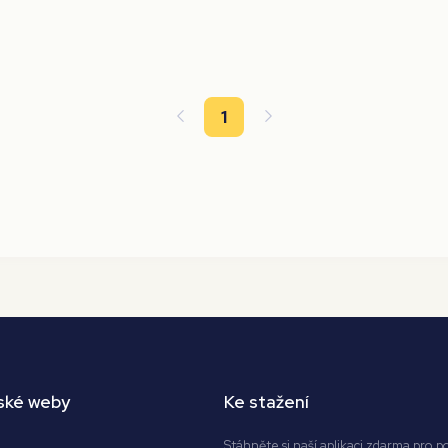
1
ské weby
Ke stažení
Stáhněte si naší aplikaci zdarma pro p