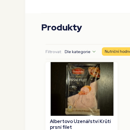
Produkty
Filtrovat:
Dle kategorie
Nutriční hodn
Albertovo Uzenářství Krůtí
prsní filet