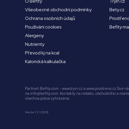
O Befity
Tryin.cz
Všeobecné obchodní podmínky
Bety.cz
Ochrana osobních údajů
Prostřen
Používání cookies
Befity m
Alergeny
Nutrienty
Převod kj na kcal
Kalorická kalkulačka
Partneři Befity.com - www.tryin.cz a www.prostreno.cz Své 
na info@befity.com. Kontakty na redakci, obchodního a mar
všechna práva vyhrazena.
Verze 1.1.1 (320)