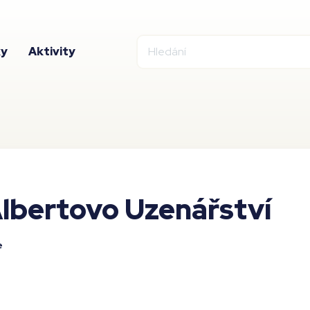
ky
Aktivity
lbertovo Uzenářství
e