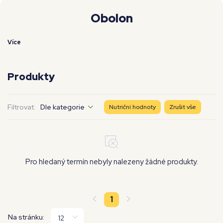
Moje workouty
Premium
Obolon
Více
Produkty
Filtrovat:
Dle kategorie
Nutriční hodnoty
Zrušit vše
Pro hledaný termín nebyly nalezeny žádné produkty.
1
Na stránku: