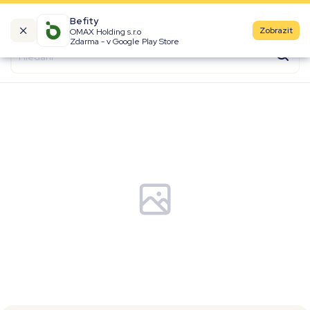
Befity
Zobrazit
OMAX Holding s.r.o
Kalorické tabulky
Zdarma - v Google Play Store
Suroviny
Recepty
Produkty
Značky
Fast Food
Aktivity
Denní aktivity
Cviky
Workouty
Premium