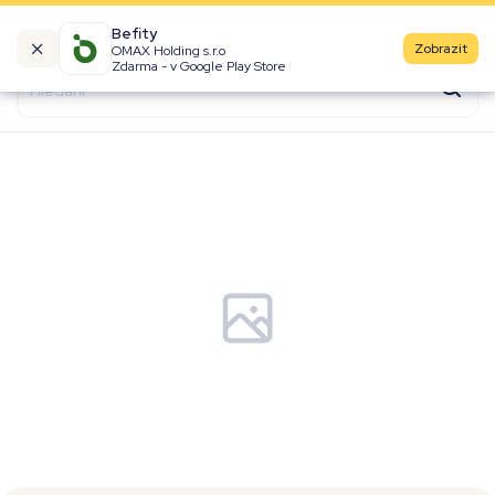
Befity
Zobrazit
OMAX Holding s.r.o
Kalorické tabulky
Zdarma - v Google Play Store
Suroviny
Recepty
Produkty
Značky
Fast Food
Aktivity
Denní aktivity
Cviky
Workouty
Premium