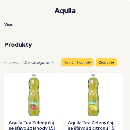
Moje workouty
Premium
Aquila
Více
Produkty
Filtrovat:
Dle kategorie
Nutriční hodnoty
Zrušit vše
Aquila Tea Zelený čaj
Aquila Tea Zelený čaj
se šťávou z jahody 1,5l
se šťávou z citronu 1,5l