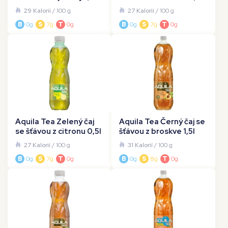
29 Kalorií
/ 100 g
27 Kalorií
/ 100 g
B
0g
S
7g
T
0g
B
0g
S
7g
T
0g
Aquila Tea Zelený čaj
Aquila Tea Černý čaj se
se šťávou z citronu 0,5l
šťávou z broskve 1,5l
27 Kalorií
/ 100 g
31 Kalorií
/ 100 g
B
0g
S
7g
T
0g
B
0g
S
8g
T
0g