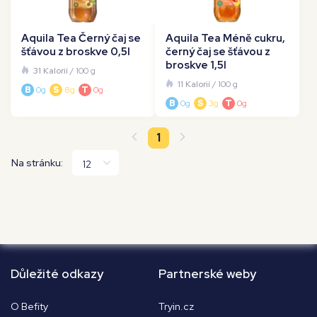
Aquila Tea Černý čaj se
Aquila Tea Méně cukru,
šťávou z broskve 0,5l
černý čaj se šťávou z
broskve 1,5l
31 Kalorií
/ 100 g
11 Kalorií
/ 100 g
B
0g
S
8g
T
0g
B
0g
S
3g
T
0g
1
Na stránku:
Důležité odkazy
Partnerské weby
O Befity
Tryin.cz