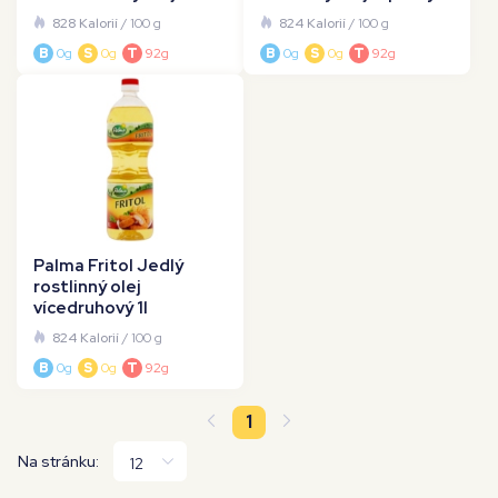
828 Kalorií
/ 100 g
824 Kalorií
/ 100 g
B
0g
S
0g
T
92g
B
0g
S
0g
T
92g
Palma Fritol Jedlý
rostlinný olej
vícedruhový 1l
824 Kalorií
/ 100 g
B
0g
S
0g
T
92g
1
Na stránku: