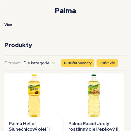
Moje workouty
Premium
Palma
Více
Produkty
Filtrovat:
Dle kategorie
Nutriční hodnoty
Zrušit vše
Palma Heliol
Palma Raciol Jedlý
Slunečnicový olej 1l
rostlinný olej řepkový 1l