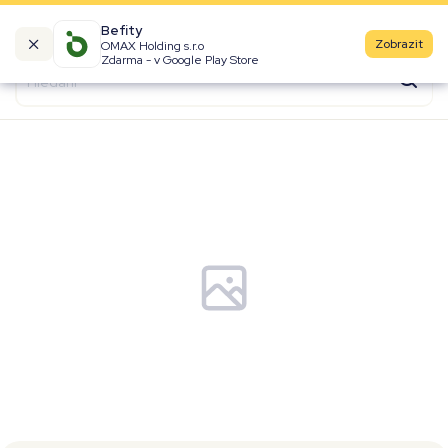
Befity
Zobrazit
OMAX Holding s.r.o
Kalorické tabulky
Zdarma - v Google Play Store
Suroviny
Recepty
Produkty
Značky
Fast Food
Aktivity
Denní aktivity
Cviky
Workouty
Premium