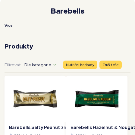
Moje workouty
Premium
Barebells
Více
Produkty
Filtrovat:
Dle kategorie
Nutriční hodnoty
Zrušit vše
Barebells Salty Peanut zmrzlinová tyčinka 73ml
Barebells Hazelnut & Nougat