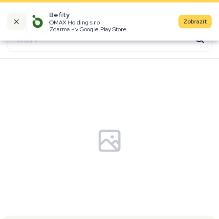
Befity
Zobrazit
OMAX Holding s.r.o
Kalorické tabulky
Zdarma - v Google Play Store
Suroviny
Recepty
Produkty
Značky
Fast Food
Aktivity
Denní aktivity
Cviky
Workouty
Premium