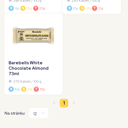
285 Kalorií
/ 100 g
293 Kalorií
/ 100 g
B
11g
S
18g
T
20g
B
10g
S
17g
T
21g
Barebells White
Chocolate Almond
73ml
273 Kalorií
/ 100 g
B
10g
S
21g
T
19g
1
Na stránku: