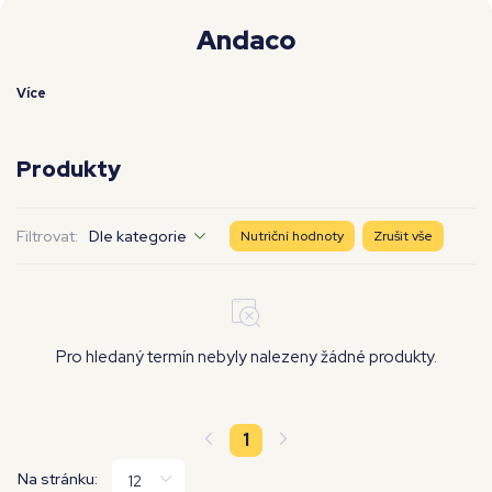
Moje workouty
Premium
Andaco
Více
Produkty
Filtrovat:
Dle kategorie
Nutriční hodnoty
Zrušit vše
Pro hledaný termín nebyly nalezeny žádné produkty.
1
Na stránku: