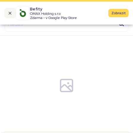
Befity
Zobrazit
OMAX Holding s.r.o
Kalorické tabulky
Zdarma - v Google Play Store
Suroviny
Recepty
Produkty
Značky
Fast Food
Aktivity
Denní aktivity
Cviky
Workouty
Premium