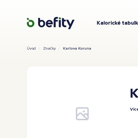
Kalorické tabul
Úvod
Značky
Karlova Koruna
K
Víc