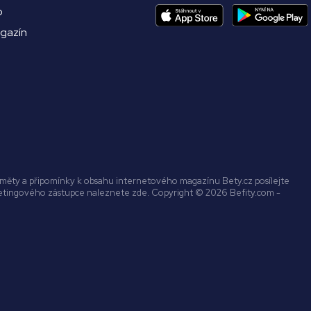
o
agazín
náměty a připomínky k obsahu internetového magazínu Bety.cz posílejte
ketingového zástupce naleznete zde. Copyright © 2026 Befity.com -