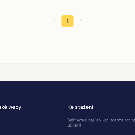
1
ské weby
Ke stažení
Stáhněte si naší aplikaci zdarma pro p
užívání!