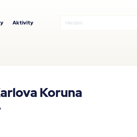
ky
Aktivity
arlova Koruna
e