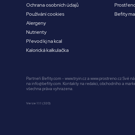
Ochrana osobních údajů
Prostřen
Používání cookies
Befity m
Alergeny
Nutrienty
Převod kj na kcal
Kalorická kalkulačka
Partneři Befity.com - www.tryin.cz a www.prostreno.cz Své 
na info@befity.com. Kontakty na redakci, obchodního a mar
všechna práva vyhrazena.
Verze 1.1.1 (320)