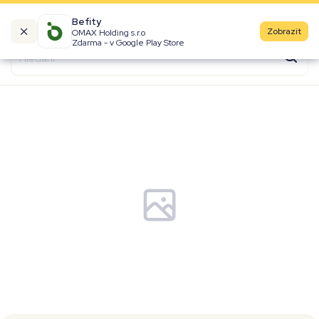
Befity
Zobrazit
OMAX Holding s.r.o
Kalorické tabulky
Zdarma - v Google Play Store
Suroviny
Recepty
Produkty
Značky
Fast Food
Aktivity
Denní aktivity
Cviky
Workouty
Premium