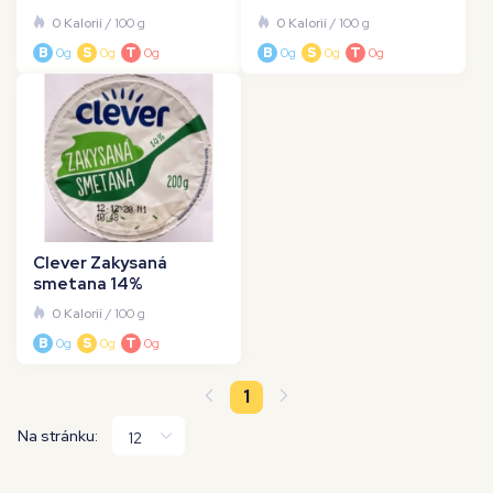
0 Kalorií
/ 100 g
0 Kalorií
/ 100 g
B
0g
S
0g
T
0g
B
0g
S
0g
T
0g
Clever Zakysaná
smetana 14%
0 Kalorií
/ 100 g
B
0g
S
0g
T
0g
1
Na stránku: