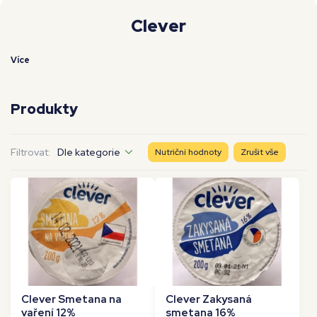
Moje workouty
Premium
Clever
Více
Produkty
Filtrovat:
Dle kategorie
Nutriční hodnoty
Zrušit vše
Clever Smetana na
Clever Zakysaná
vaření 12%
smetana 16%