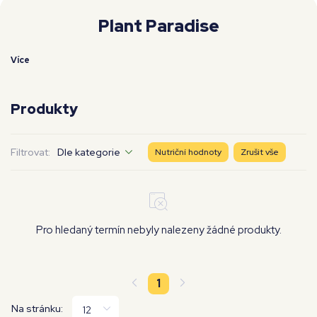
Moje workouty
Premium
Plant Paradise
Více
Produkty
Filtrovat:
Dle kategorie
Nutriční hodnoty
Zrušit vše
Pro hledaný termín nebyly nalezeny žádné produkty.
1
Na stránku: