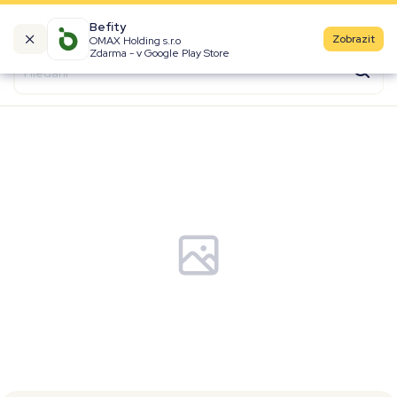
Befity
Zobrazit
OMAX Holding s.r.o
Kalorické tabulky
Zdarma - v Google Play Store
Suroviny
Recepty
Produkty
Značky
Fast Food
Aktivity
Denní aktivity
Cviky
Workouty
Premium