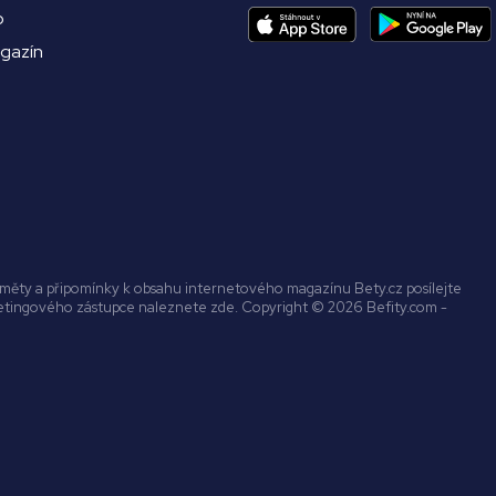
o
agazín
náměty a připomínky k obsahu internetového magazínu Bety.cz posílejte
ketingového zástupce naleznete zde. Copyright © 2026 Befity.com -