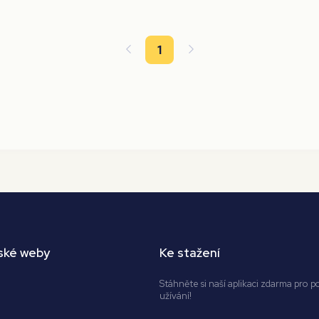
1
ské weby
Ke stažení
Stáhněte si naší aplikaci zdarma pro p
užívání!