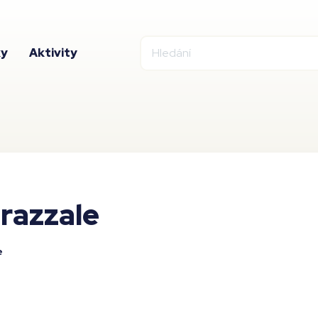
ky
Aktivity
razzale
e