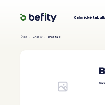
Kalorické tabul
Úvod
Značky
Brazzale
B
Víc