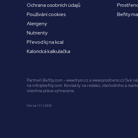
Ochrana osobních údajů
Prostřen
Používání cookies
Befity m
Alergeny
Nutrienty
Převod kj na kcal
Kalorická kalkulačka
Partneři Befity.com - www.tryin.cz a www.prostreno.cz Své 
na info@befity.com. Kontakty na redakci, obchodního a mar
všechna práva vyhrazena.
Verze 1.1.1 (320)