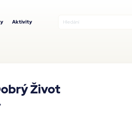
ky
Aktivity
obrý Život
e