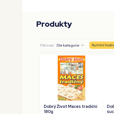
Produkty
Filtrovat:
Dle kategorie
Nutriční hodn
Dobrý Život Maces tradiční
Dob
180g
suc