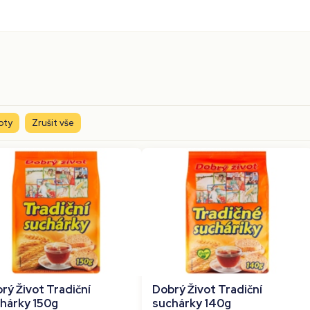
oty
Zrušit vše
rý Život Tradiční
Dobrý Život Tradiční
hárky 150g
suchárky 140g