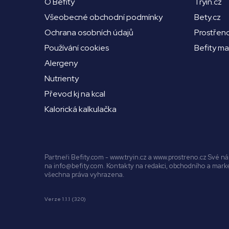
O Befity
Tryin.cz
Všeobecné obchodní podmínky
Bety.cz
Ochrana osobních údajů
Prostřen
Používání cookies
Befity m
Alergeny
Nutrienty
Převod kj na kcal
Kalorická kalkulačka
Partneři Befity.com - www.tryin.cz a www.prostreno.cz Své 
na info@befity.com. Kontakty na redakci, obchodního a mar
všechna práva vyhrazena.
Verze 1.1.1 (320)