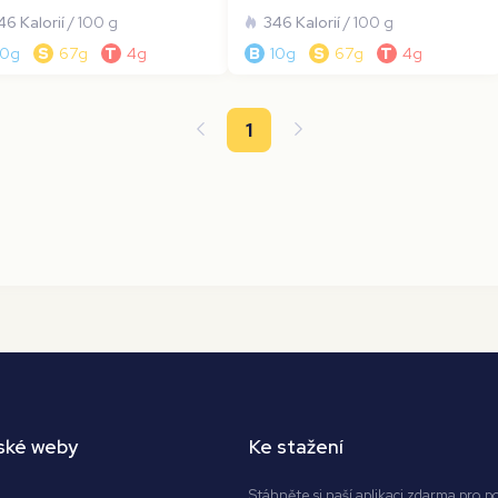
46 Kalorií
/ 100 g
346 Kalorií
/ 100 g
10g
S
67g
T
4g
B
10g
S
67g
T
4g
1
ské weby
Ke stažení
Stáhněte si naší aplikaci zdarma pro p