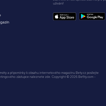
užívání!
o
agazín
náměty a připomínky k obsahu internetového magazínu Bety.cz posílejte
ketingového zástupce naleznete zde. Copyright © 2026 Befity.com -