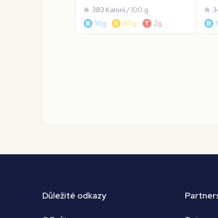
383 Kalorií
/ 100 g
3
B
10g
S
80g
T
2g
B
Důležité odkazy
Partner