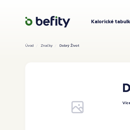
Kalorické tabul
Úvod
Značky
Dobrý Život
D
Víc