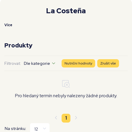
Moje workouty
Premium
La Costeña
Více
Produkty
Filtrovat:
Dle kategorie
Nutriční hodnoty
Zrušit vše
Pro hledaný termín nebyly nalezeny žádné produkty.
1
Na stránku: