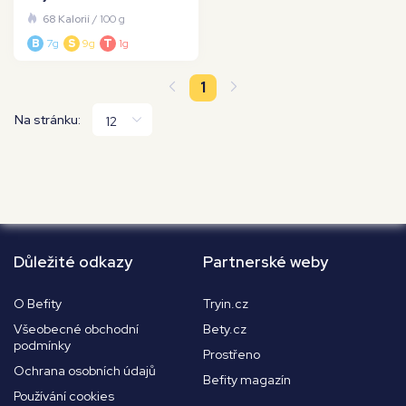
68 Kalorií
/ 100 g
B
7g
S
9g
T
1g
1
Na stránku:
Důležité odkazy
Partnerské weby
O Befity
Tryin.cz
Všeobecné obchodní
Bety.cz
podmínky
Prostřeno
Ochrana osobních údajů
Befity magazín
Používání cookies