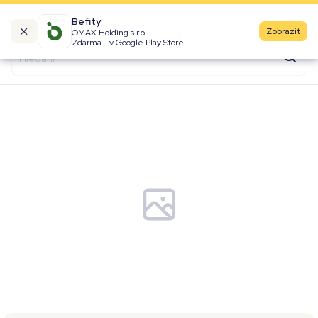
Befity
Zobrazit
OMAX Holding s.r.o
Kalorické tabulky
Zdarma - v Google Play Store
Suroviny
Recepty
Produkty
Značky
Fast Food
Aktivity
Denní aktivity
Cviky
Workouty
Premium