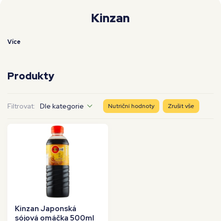
Moje workouty
Premium
Kinzan
Více
Produkty
Filtrovat:
Dle kategorie
Nutriční hodnoty
Zrušit vše
Kinzan Japonská
sójová omáčka 500ml