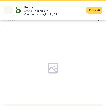
Befity
Zobrazit
OMAX Holding s.r.o
Kalorické tabulky
Zdarma - v Google Play Store
Suroviny
Recepty
Produkty
Značky
Fast Food
Aktivity
Denní aktivity
Cviky
Workouty
Premium