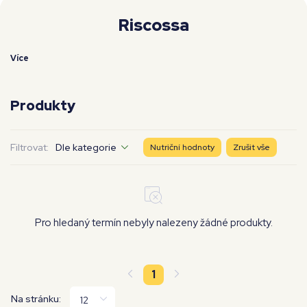
Moje workouty
Premium
Riscossa
Více
Produkty
Filtrovat:
Dle kategorie
Nutriční hodnoty
Zrušit vše
Pro hledaný termín nebyly nalezeny žádné produkty.
1
Na stránku: