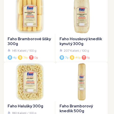
Faho Bramborové šišky
Faho Houskový knedlík
300g
kynutý 300g
145 Kalorií
/ 100 g
207 Kalorií
/ 100 g
B
4g
S
31g
T
0g
B
7g
S
44g
T
1g
Faho Halušky 300g
Faho Bramborový
knedlík 500g
180 Kalorií
/ 100 g