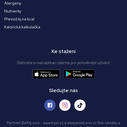
Alergeny
Nutrienty
Převod kj na kcal
Kalorická kalkulačka
Ke stažení
Stáhněte si naší aplikaci zdarma pro pohodlnější užívání!
Sledujte nás
Partneři Befity.com - www.tryin.cz a www.prostreno.cz Své náměty a