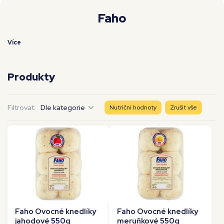
Moje workouty
Premium
Faho
Více
Produkty
Filtrovat:
Dle kategorie
Nutriční hodnoty
Zrušit vše
Faho Ovocné knedlíky
Faho Ovocné knedlíky
jahodové 550g
meruňkové 550g