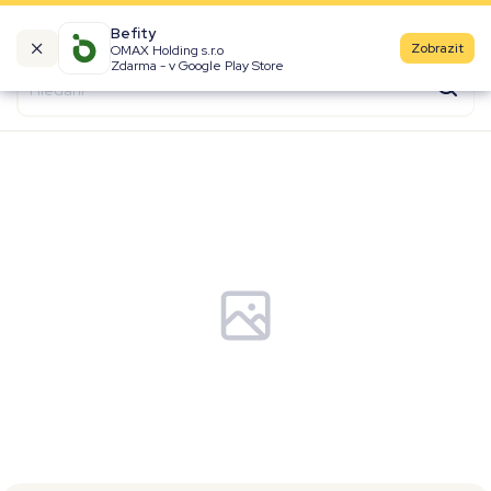
Befity
Zobrazit
OMAX Holding s.r.o
Kalorické tabulky
Zdarma - v Google Play Store
Suroviny
Recepty
Produkty
Značky
Fast Food
Aktivity
Denní aktivity
Cviky
Workouty
Premium