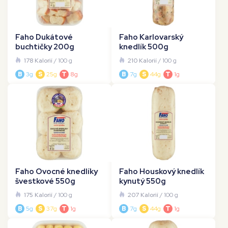
Faho Dukátové
Faho Karlovarský
buchtičky 200g
knedlík 500g
178 Kalorií
/ 100 g
210 Kalorií
/ 100 g
B
3g
S
25g
T
8g
B
7g
S
44g
T
1g
Faho Ovocné knedlíky
Faho Houskový knedlík
švestkové 550g
kynutý 550g
175 Kalorií
/ 100 g
207 Kalorií
/ 100 g
B
5g
S
37g
T
1g
B
7g
S
44g
T
1g