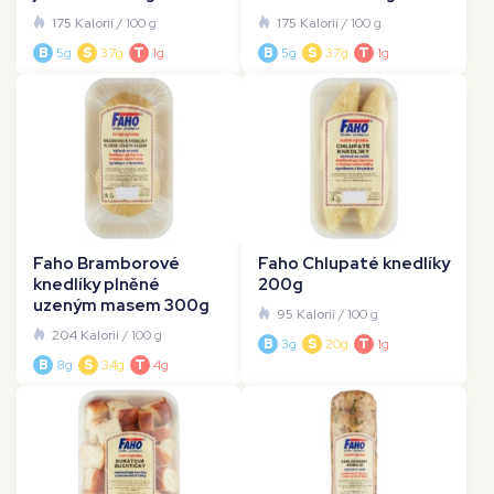
175 Kalorií
/ 100 g
175 Kalorií
/ 100 g
B
5g
S
37g
T
1g
B
5g
S
37g
T
1g
Faho Bramborové
Faho Chlupaté knedlíky
knedlíky plněné
200g
uzeným masem 300g
95 Kalorií
/ 100 g
204 Kalorií
/ 100 g
B
3g
S
20g
T
1g
B
8g
S
34g
T
4g