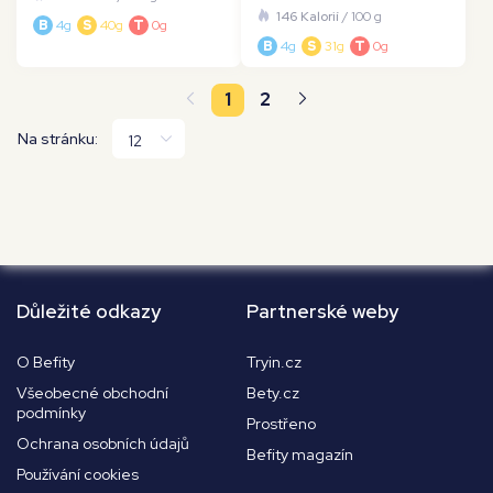
146 Kalorií
/ 100 g
B
4g
S
40g
T
0g
B
4g
S
31g
T
0g
1
2
Na stránku:
Důležité odkazy
Partnerské weby
O Befity
Tryin.cz
Všeobecné obchodní
Bety.cz
podmínky
Prostřeno
Ochrana osobních údajů
Befity magazín
Používání cookies