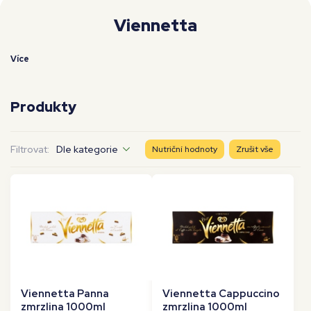
Moje workouty
Premium
Viennetta
Více
Produkty
Filtrovat:
Dle kategorie
Nutriční hodnoty
Zrušit vše
Viennetta Panna
Viennetta Cappuccino
zmrzlina 1000ml
zmrzlina 1000ml