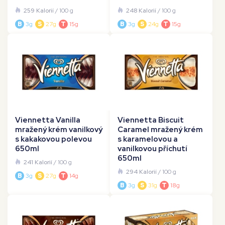
259 Kalorií
/ 100 g
248 Kalorií
/ 100 g
B
3g
S
27g
T
15g
B
3g
S
24g
T
15g
Viennetta Vanilla
Viennetta Biscuit
mražený krém vanilkový
Caramel mražený krém
s kakakovou polevou
s karamelovou a
650ml
vanilkovou příchutí
650ml
241 Kalorií
/ 100 g
294 Kalorií
/ 100 g
B
3g
S
27g
T
14g
B
3g
S
31g
T
18g