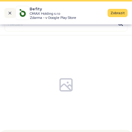
Befity
Zobrazit
OMAX Holding s.r.o
Kalorické tabulky
Zdarma - v Google Play Store
Suroviny
Recepty
Produkty
Značky
Fast Food
Aktivity
Denní aktivity
Cviky
Workouty
Premium