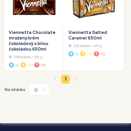
Viennetta Chocolate
Viennetta Salted
mražený krém
Caramel 650ml
čokoládový s bílou
255 Kalorií
/ 100 g
čokoládou 650ml
B
2g
S
27g
T
15g
238 Kalorií
/ 100 g
B
3g
S
24g
T
14g
1
Na stránku: