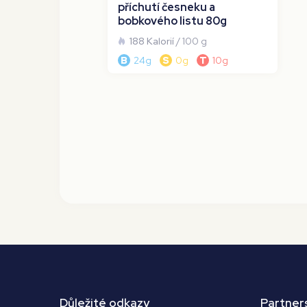
příchutí česneku a
bobkového listu 80g
188 Kalorií
/ 100 g
B
24g
S
0g
T
10g
Důležité odkazy
Partner