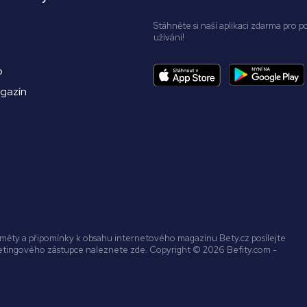
Stáhněte si naší aplikaci zdarma pro p
užívání!
o
agazín
náměty a připomínky k obsahu internetového magazínu Bety.cz posílejte
ketingového zástupce naleznete zde. Copyright © 2026 Befity.com -