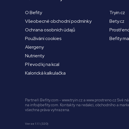
O Befity
Tryin.cz
Všeobecné obchodní podmínky
Bety.cz
Ochrana osobních údajů
Prostřen
Používání cookies
Befity m
Alergeny
Nutrienty
Převod kj na kcal
Kalorická kalkulačka
Partneři Befity.com - www.tryin.cz a www.prostreno.cz Své 
na info@befity.com. Kontakty na redakci, obchodního a mar
všechna práva vyhrazena.
Verze 1.1.1 (320)