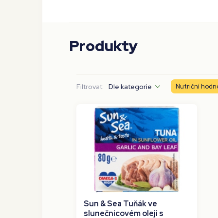
Produkty
Filtrovat:
Dle kategorie
Nutriční hodn
Sun & Sea Tuňák ve
slunečnicovém oleji s