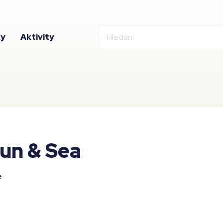
ky
Aktivity
un & Sea
e