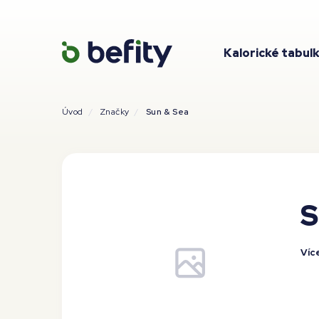
Kalorické tabul
Úvod
Značky
Sun & Sea
S
Víc