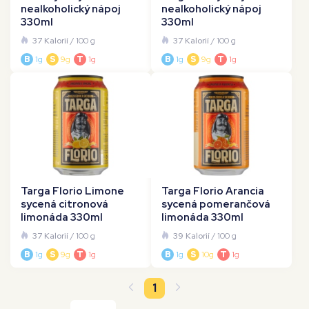
nealkoholický nápoj
nealkoholický nápoj
330ml
330ml
37 Kalorií
/ 100 g
37 Kalorií
/ 100 g
B
1g
S
9g
T
1g
B
1g
S
9g
T
1g
Targa Florio Limone
Targa Florio Arancia
sycená citronová
sycená pomerančová
limonáda 330ml
limonáda 330ml
37 Kalorií
/ 100 g
39 Kalorií
/ 100 g
B
1g
S
9g
T
1g
B
1g
S
10g
T
1g
1