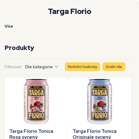
Moje workouty
Premium
Targa Florio
Více
Produkty
Filtrovat:
Dle kategorie
Nutriční hodnoty
Zrušit vše
Targa Florio Tonica
Targa Florio Tonica
Rosa sycený
Originale sycený