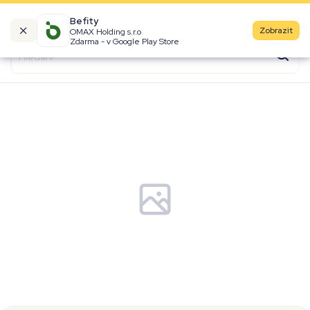
Befity
Zobrazit
OMAX Holding s.r.o
Kalorické tabulky
Zdarma - v Google Play Store
Suroviny
Recepty
Produkty
Značky
Fast Food
Aktivity
Denní aktivity
Cviky
Workouty
Premium