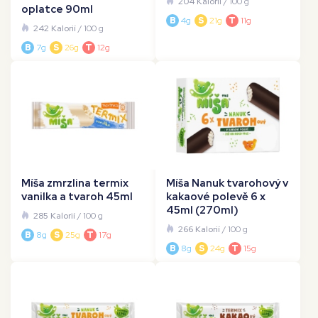
204 Kalorií
/ 100 g
oplatce 90ml
B
4g
S
21g
T
11g
242 Kalorií
/ 100 g
B
7g
S
26g
T
12g
Míša zmrzlina termix
Míša Nanuk tvarohový v
vanilka a tvaroh 45ml
kakaové polevě 6 x
45ml (270ml)
285 Kalorií
/ 100 g
266 Kalorií
/ 100 g
B
8g
S
25g
T
17g
B
8g
S
24g
T
15g