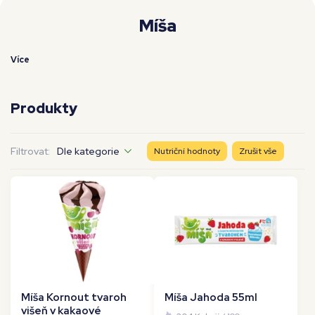
Moje workouty
Premium
Míša
Více
Produkty
Filtrovat:
Dle kategorie
Nutriční hodnoty
Zrušit vše
Míša Kornout tvaroh
Míša Jahoda 55ml
višeň v kakaové