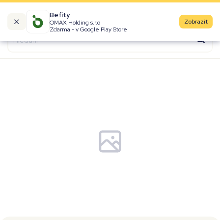
Befity
Zobrazit
OMAX Holding s.r.o
Kalorické tabulky
Zdarma - v Google Play Store
Suroviny
Recepty
Produkty
Značky
Fast Food
Aktivity
Denní aktivity
Cviky
Workouty
Premium