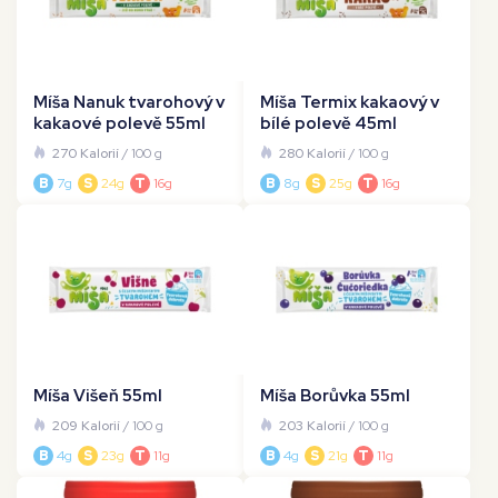
Míša Nanuk tvarohový v
Míša Termix kakaový v
kakaové polevě 55ml
bílé polevě 45ml
270 Kalorií
/ 100 g
280 Kalorií
/ 100 g
B
7g
S
24g
T
16g
B
8g
S
25g
T
16g
Míša Višeň 55ml
Míša Borůvka 55ml
209 Kalorií
/ 100 g
203 Kalorií
/ 100 g
B
4g
S
23g
T
11g
B
4g
S
21g
T
11g