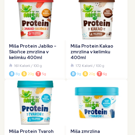
Míša Protein Jablko -
Míša Protein Kakao
Skořice zmrzlina v
zmrzlina v kelímku
kelímku 400ml
400ml
161 Kalorií
/ 100 g
172 Kalorií
/ 100 g
B
8g
S
20g
T
5g
B
9g
S
20g
T
6g
Míša Protein Tvaroh
Míša zmrzlina