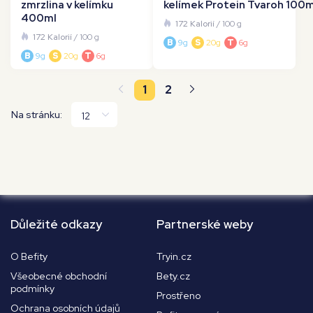
zmrzlina v kelímku
kelímek Protein Tvaroh 100m
400ml
172 Kalorií
/ 100 g
172 Kalorií
/ 100 g
B
9g
S
20g
T
6g
B
9g
S
20g
T
6g
1
2
Na stránku:
Důležité odkazy
Partnerské weby
O Befity
Tryin.cz
Všeobecné obchodní
Bety.cz
podmínky
Prostřeno
Ochrana osobních údajů