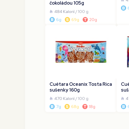
4
čokoládou 105g
B
484 Kalorií
/ 100 g
B
6g
S
69g
T
20g
Cuétara Oceanix Tosta Rica
Cué
sušenky 160g
suš
470 Kalorií
/ 100 g
4
B
7g
S
68g
T
18g
B