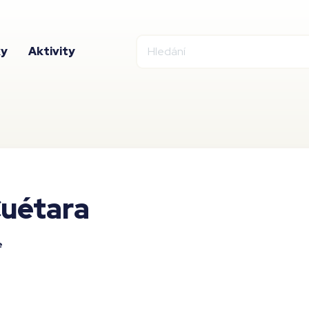
ky
Aktivity
uétara
e