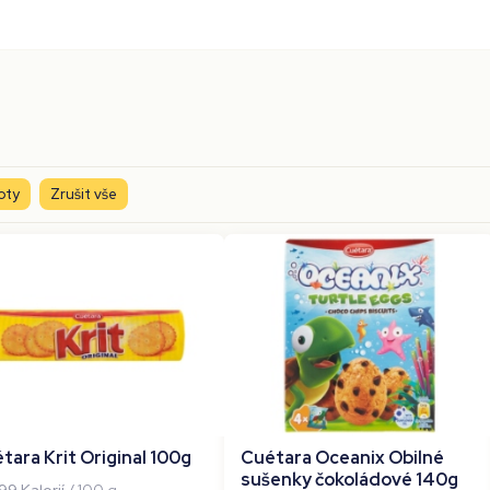
oty
Zrušit vše
tara Krit Original 100g
Cuétara Oceanix Obilné
sušenky čokoládové 140g