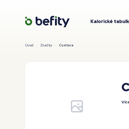
Kalorické tabul
Úvod
Značky
Cuétara
C
Víc