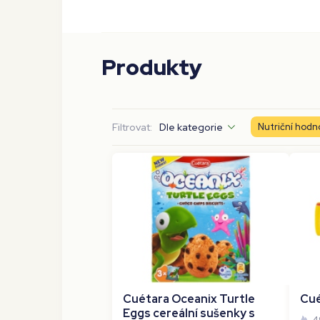
Produkty
Filtrovat:
Dle kategorie
Nutriční hodn
Cuétara Oceanix Turtle
Cué
Eggs cereální sušenky s