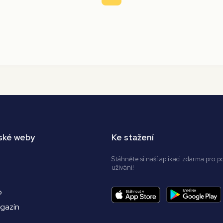
ské weby
Ke stažení
Stáhněte si naší aplikaci zdarma pro p
užívání!
o
agazín