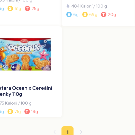
99 Kalorií
/ 100 g
484 Kalorií
/ 100 g
6g
S
61g
T
25g
B
6g
S
69g
T
20g
tara Oceanix Cereální
enky 110g
75 Kalorií
/ 100 g
6g
S
71g
T
18g
1