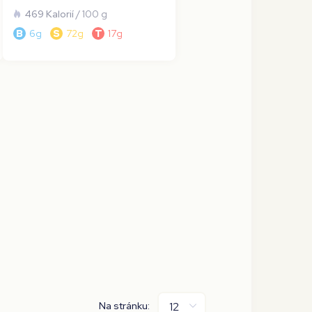
469 Kalorií
/ 100 g
B
6g
S
72g
T
17g
Na stránku: