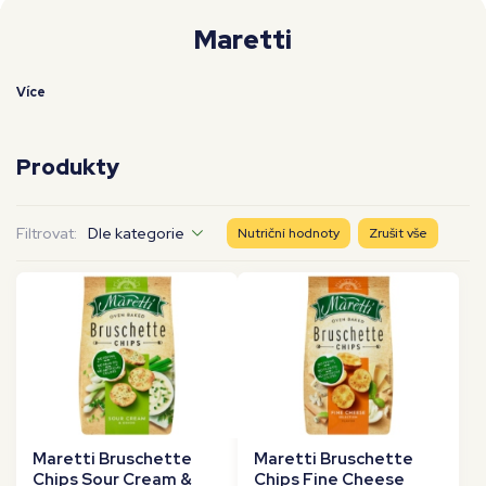
Moje workouty
Premium
Maretti
Více
Produkty
Filtrovat:
Dle kategorie
Nutriční hodnoty
Zrušit vše
Maretti Bruschette
Maretti Bruschette
Chips Sour Cream &
Chips Fine Cheese