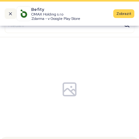
Befity
Zobrazit
OMAX Holding s.r.o
Kalorické tabulky
Zdarma - v Google Play Store
Suroviny
Recepty
Produkty
Značky
Fast Food
Aktivity
Denní aktivity
Cviky
Workouty
Premium