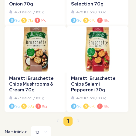
Onion 70g
Selection 70g
453 Kalorií
/ 100 g
470 Kalorií
/ 100 g
B
9g
S
71g
T
14g
B
9g
S
67g
T
18g
Maretti Bruschette
Maretti Bruschette
Chips Mushrooms &
Chips Salami
Cream 70g
Pepperoni 70g
457 Kalorií
/ 100 g
470 Kalorií
/ 100 g
B
9g
S
68g
T
16g
B
9g
S
67g
T
18g
1
Na stránku: