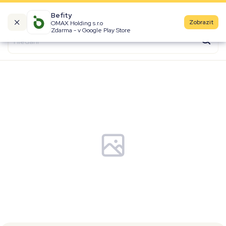
Befity
Zobrazit
OMAX Holding s.r.o
Kalorické tabulky
Zdarma - v Google Play Store
Suroviny
Recepty
Produkty
Značky
Fast Food
Aktivity
Denní aktivity
Cviky
Workouty
Premium