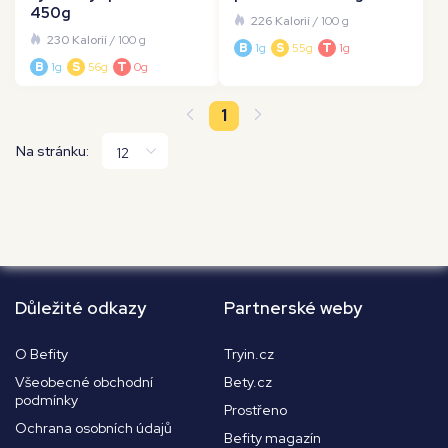
450g
226 Kalorií
/ 100 g
230 Kalorií
/ 100 g
B
1g
S
55g
T
1g
B
1g
S
56g
T
0g
1
Na stránku:
Důležité odkazy
Partnerské weby
O Befity
Tryin.cz
Všeobecné obchodní
Bety.cz
podmínky
Prostřeno
Ochrana osobních údajů
Befity magazín