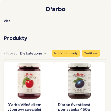
Moje workouty
Premium
D'arbo
Více
Produkty
Filtrovat:
Dle kategorie
Nutriční hodnoty
Zrušit vše
D'arbo Višně džem
D'arbo Švestková
výběrový speciální
pomazánka 450g