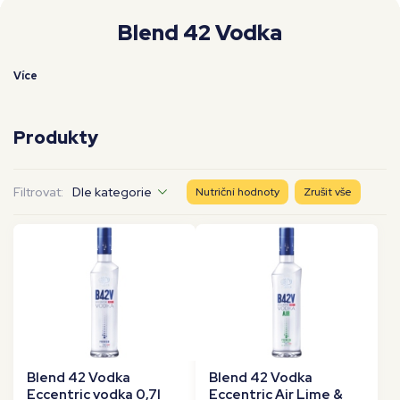
Moje workouty
Premium
Blend 42 Vodka
Více
Produkty
Filtrovat:
Dle kategorie
Nutriční hodnoty
Zrušit vše
Blend 42 Vodka
Blend 42 Vodka
Eccentric vodka 0,7l
Eccentric Air Lime &