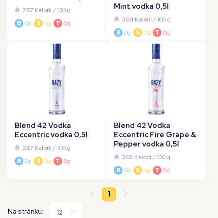
Mint vodka 0,5l
287 Kalorií
/ 100 g
304 Kalorií
/ 100 g
B
0g
S
0g
T
0g
B
0g
S
0g
T
0g
Blend 42 Vodka
Blend 42 Vodka
Eccentric vodka 0,5l
Eccentric Fire Grape &
Pepper vodka 0,5l
287 Kalorií
/ 100 g
303 Kalorií
/ 100 g
B
0g
S
0g
T
0g
B
0g
S
0g
T
0g
1
Na stránku: