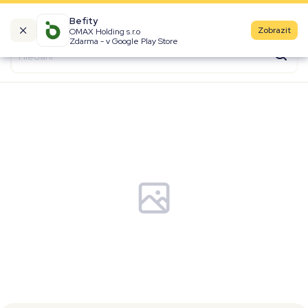
Befity
Zobrazit
OMAX Holding s.r.o
Kalorické tabulky
Zdarma - v Google Play Store
Suroviny
Recepty
Produkty
Značky
Fast Food
Aktivity
Denní aktivity
Cviky
Workouty
Premium