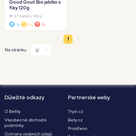
Good Gout Bio jablko s
fíky 120g
57 Kalorií
/ 100 g
B
0g
S
12g
T
0g
1
Na stránku:
Důležité odkazy
Partnerské weby
O Befity
Tryin.cz
Všeobecné obchodní
Bety.cz
podmínky
Prostřeno
Ochrana osobních údajů