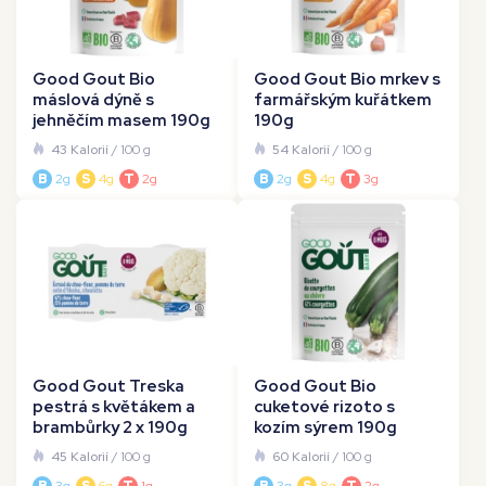
Good Gout Bio
Good Gout Bio mrkev s
máslová dýně s
farmářským kuřátkem
jehněčím masem 190g
190g
43 Kalorií
/ 100 g
54 Kalorií
/ 100 g
B
2g
S
4g
T
2g
B
2g
S
4g
T
3g
Good Gout Treska
Good Gout Bio
pestrá s květákem a
cuketové rizoto s
brambůrky 2 x 190g
kozím sýrem 190g
45 Kalorií
/ 100 g
60 Kalorií
/ 100 g