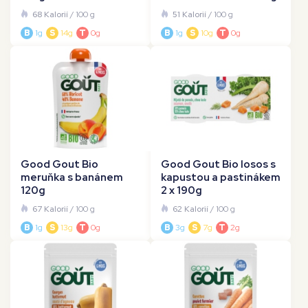
68 Kalorií
/ 100 g
51 Kalorií
/ 100 g
B
1g
S
14g
T
0g
B
1g
S
10g
T
0g
Good Gout Bio
Good Gout Bio losos s
meruňka s banánem
kapustou a pastinákem
120g
2 x 190g
67 Kalorií
/ 100 g
62 Kalorií
/ 100 g
B
1g
S
13g
T
0g
B
3g
S
7g
T
2g