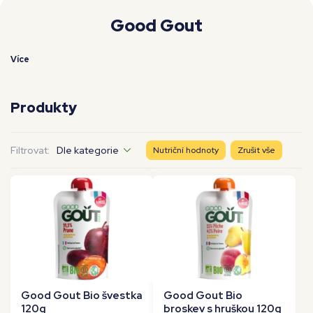
Moje workouty
Premium
Good Gout
Více
Produkty
Filtrovat:
Dle kategorie
Nutriční hodnoty
Zrušit vše
Good Gout Bio švestka
Good Gout Bio
120g
broskev s hruškou 120g