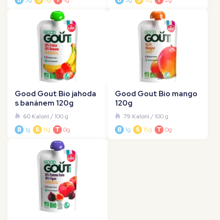
B
3g
S
6g
T
1g
B
3g
S
8g
T
2g
Good Gout Bio jahoda
Good Gout Bio mango
s banánem 120g
120g
60 Kalorií
/ 100 g
79 Kalorií
/ 100 g
B
1g
S
11g
T
0g
B
1g
S
15g
T
0g