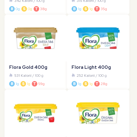
342 Kalorií
/ 100 g
315 Kalorií
/ 100 g
B
0g
S
0g
T
38g
B
1g
S
1g
T
35g
Flora Gold 400g
Flora Light 400g
531 Kalorií
/ 100 g
252 Kalorií
/ 100 g
B
1g
S
1g
T
59g
B
1g
S
1g
T
28g