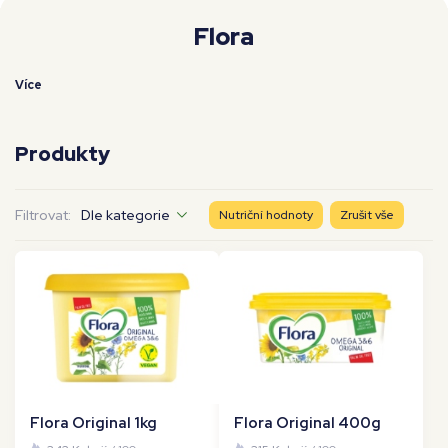
Moje workouty
Premium
Flora
Více
Produkty
Filtrovat:
Dle kategorie
Nutriční hodnoty
Zrušit vše
Flora Original 1kg
Flora Original 400g