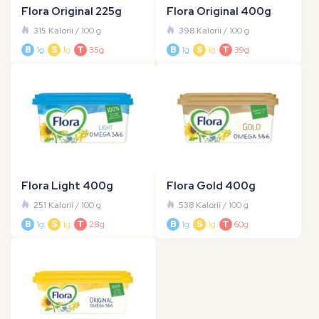
Flora Original 225g
Flora Original 400g
315 Kalorií
/ 100 g
398 Kalorií
/ 100 g
B
1g
S
1g
T
35g
B
1g
S
1g
T
39g
Flora Light 400g
Flora Gold 400g
251 Kalorií
/ 100 g
538 Kalorií
/ 100 g
B
1g
S
1g
T
28g
B
1g
S
1g
T
60g