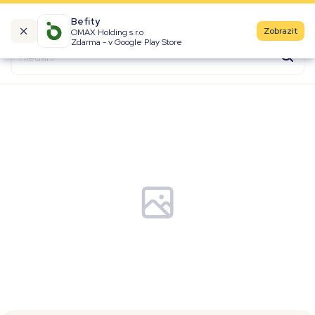
Befity
Zobrazit
OMAX Holding s.r.o
Kalorické tabulky
Zdarma - v Google Play Store
Suroviny
Recepty
Produkty
Značky
Fast Food
Aktivity
Denní aktivity
Cviky
Workouty
Premium