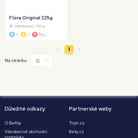
Flora Original 225g
398 Kalorií
/ 100 g
B
1g
S
1g
T
39g
1
Na stránku:
Důležité odkazy
Partnerské weby
O Befity
Tryin.cz
Všeobecné obchodní
Bety.cz
podmínky