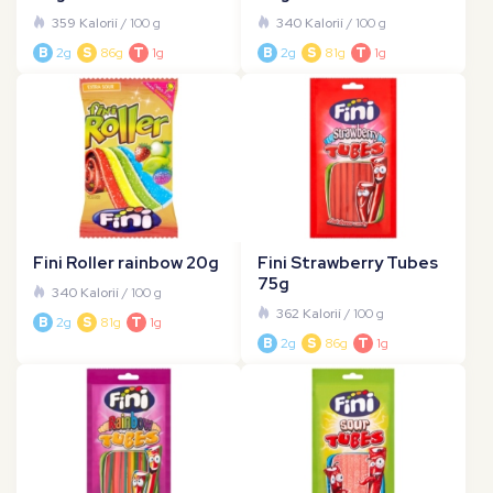
359 Kalorií
/ 100 g
340 Kalorií
/ 100 g
B
2g
S
86g
T
1g
B
2g
S
81g
T
1g
Fini Roller rainbow 20g
Fini Strawberry Tubes
75g
340 Kalorií
/ 100 g
362 Kalorií
/ 100 g
B
2g
S
81g
T
1g
B
2g
S
86g
T
1g