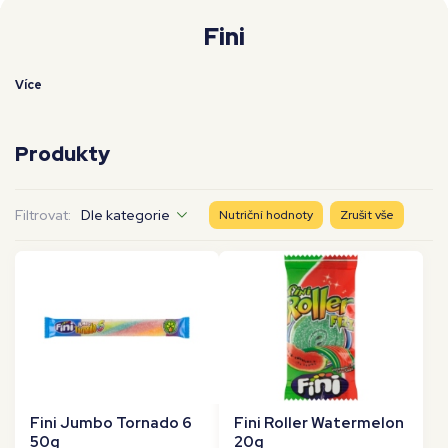
Moje workouty
Premium
Fini
Více
Produkty
Filtrovat:
Dle kategorie
Nutriční hodnoty
Zrušit vše
Fini Jumbo Tornado 6
Fini Roller Watermelon
50g
20g