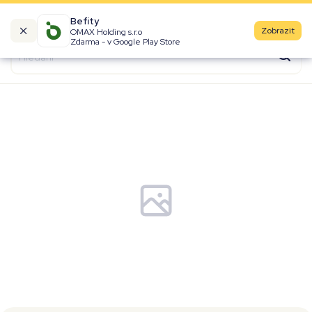
Befity
Zobrazit
OMAX Holding s.r.o
Kalorické tabulky
Zdarma - v Google Play Store
Suroviny
Recepty
Produkty
Značky
Fast Food
Aktivity
Denní aktivity
Cviky
Workouty
Premium