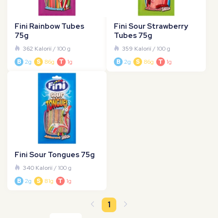
Fini Rainbow Tubes
Fini Sour Strawberry
75g
Tubes 75g
362 Kalorií
/ 100 g
359 Kalorií
/ 100 g
B
2g
S
86g
T
1g
B
2g
S
86g
T
1g
Fini Sour Tongues 75g
340 Kalorií
/ 100 g
B
2g
S
81g
T
1g
1