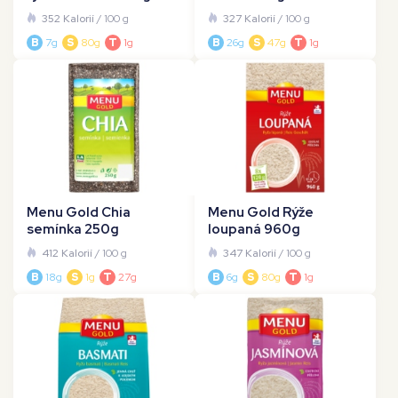
352 Kalorií
/ 100 g
327 Kalorií
/ 100 g
B
7g
S
80g
T
1g
B
26g
S
47g
T
1g
Menu Gold Chia
Menu Gold Rýže
semínka 250g
loupaná 960g
412 Kalorií
/ 100 g
347 Kalorií
/ 100 g
B
18g
S
1g
T
27g
B
6g
S
80g
T
1g