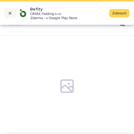
Befity
Zobrazit
OMAX Holding s.r.o
Kalorické tabulky
Zdarma - v Google Play Store
Suroviny
Recepty
Produkty
Značky
Fast Food
Aktivity
Denní aktivity
Cviky
Workouty
Premium