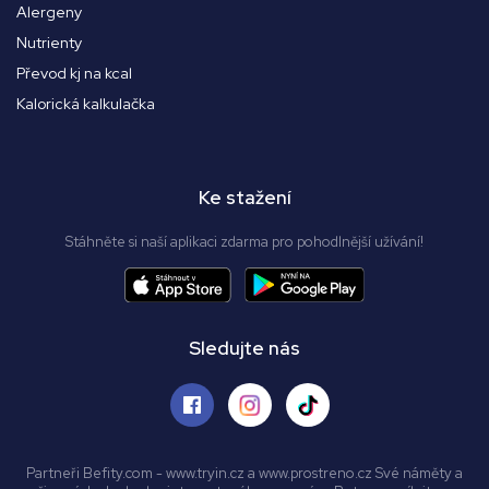
Alergeny
Nutrienty
Převod kj na kcal
Kalorická kalkulačka
Ke stažení
Stáhněte si naší aplikaci zdarma pro pohodlnější užívání!
Sledujte nás
Partneři Befity.com - www.tryin.cz a www.prostreno.cz Své náměty a