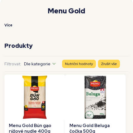
Moje workouty
Premium
Menu Gold
Více
Produkty
Filtrovat:
Dle kategorie
Nutriční hodnoty
Zrušit vše
Menu Gold Bún gạo
Menu Gold Beluga
rýžové nudle 400g
čočka 500g