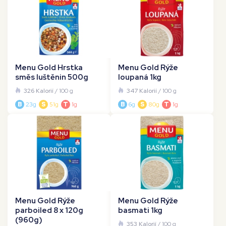
Menu Gold Hrstka
Menu Gold Rýže
směs luštěnin 500g
loupaná 1kg
326 Kalorií
/ 100 g
347 Kalorií
/ 100 g
B
23g
S
51g
T
1g
B
6g
S
80g
T
1g
Menu Gold Rýže
Menu Gold Rýže
parboiled 8 x 120g
basmati 1kg
(960g)
353 Kalorií
/ 100 g