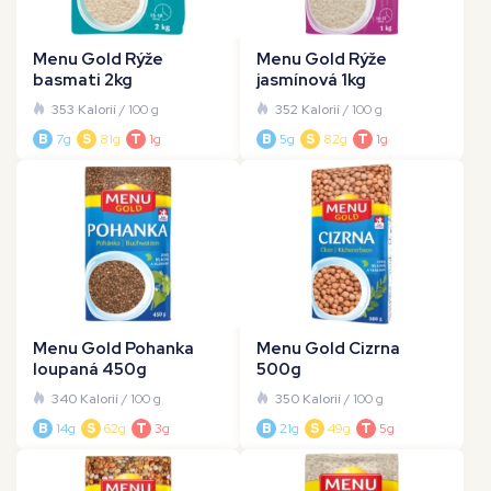
Menu Gold Rýže
Menu Gold Rýže
basmati 2kg
jasmínová 1kg
353 Kalorií
/ 100 g
352 Kalorií
/ 100 g
B
7g
S
81g
T
1g
B
5g
S
82g
T
1g
Menu Gold Pohanka
Menu Gold Cizrna
loupaná 450g
500g
340 Kalorií
/ 100 g
350 Kalorií
/ 100 g
B
14g
S
62g
T
3g
B
21g
S
49g
T
5g