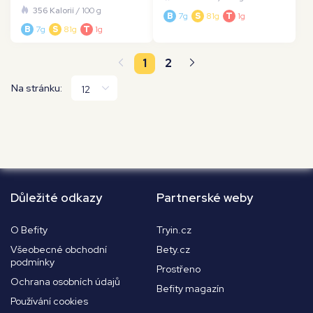
356 Kalorií
/ 100 g
B
7g
S
81g
T
1g
B
7g
S
81g
T
1g
1
2
Na stránku:
Důležité odkazy
Partnerské weby
O Befity
Tryin.cz
Všeobecné obchodní
Bety.cz
podmínky
Prostřeno
Ochrana osobních údajů
Befity magazín
Používání cookies