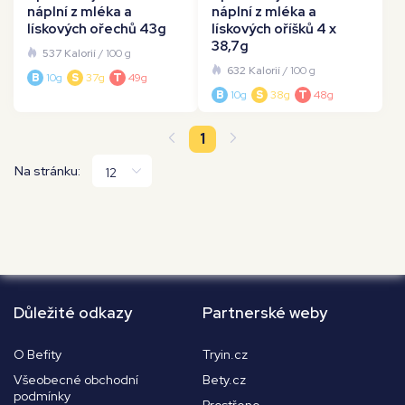
náplní z mléka a
náplní z mléka a
lískových ořechů 43g
lískových oříšků 4 x
38,7g
537 Kalorií
/ 100 g
632 Kalorií
/ 100 g
B
10g
S
37g
T
49g
B
10g
S
38g
T
48g
1
Na stránku:
Důležité odkazy
Partnerské weby
O Befity
Tryin.cz
Všeobecné obchodní
Bety.cz
podmínky
Prostřeno