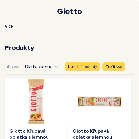
Moje workouty
Premium
Giotto
Více
Produkty
Filtrovat:
Dle kategorie
Nutriční hodnoty
Zrušit vše
Giotto Křupavá
Giotto Křupavá
oplatka s jemnou
oplatka s jemnou