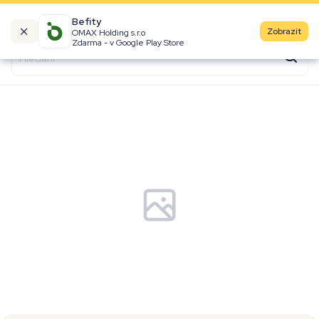
Befity
Zobrazit
OMAX Holding s.r.o
Kalorické tabulky
Zdarma - v Google Play Store
Suroviny
Recepty
Produkty
Značky
Fast Food
Aktivity
Denní aktivity
Cviky
Workouty
Premium