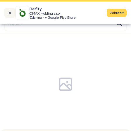
Befity
Zobrazit
OMAX Holding s.r.o
Kalorické tabulky
Zdarma - v Google Play Store
Suroviny
Recepty
Produkty
Značky
Fast Food
Aktivity
Denní aktivity
Cviky
Workouty
Premium