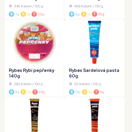
342 Kalorií
/ 100 g
436 Kalorií
/ 100 g
B
7g
S
1g
T
35g
B
8g
S
1g
T
45g
Rybex Rybí pepřenky
Rybex Sardelová pasta
140g
60g
262 Kalorií
/ 100 g
121 Kalorií
/ 100 g
B
9g
S
2g
T
24g
B
19g
S
0g
T
5g