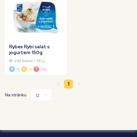
Rybex Rybí salát s
jogurtem 150g
242 Kalorií
/ 100 g
B
7g
S
5g
T
22g
1
Na stránku: