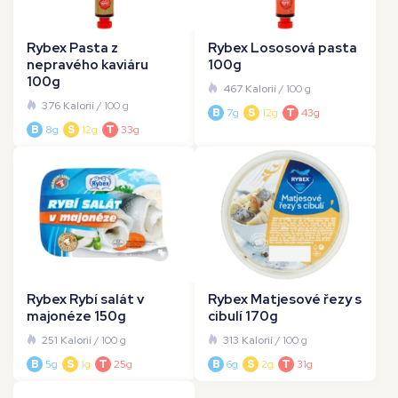
Rybex Pasta z
Rybex Lososová pasta
nepravého kaviáru
100g
100g
467 Kalorií
/ 100 g
376 Kalorií
/ 100 g
B
7g
S
12g
T
43g
B
8g
S
12g
T
33g
Rybex Rybí salát v
Rybex Matjesové řezy s
majonéze 150g
cibulí 170g
251 Kalorií
/ 100 g
313 Kalorií
/ 100 g
B
5g
S
1g
T
25g
B
6g
S
2g
T
31g