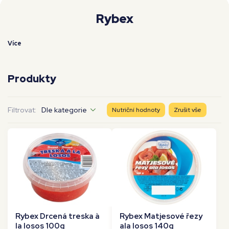
Moje workouty
Premium
Rybex
Více
Produkty
Filtrovat:
Dle kategorie
Nutriční hodnoty
Zrušit vše
Rybex Drcená treska à
Rybex Matjesové řezy
la losos 100g
ala losos 140g