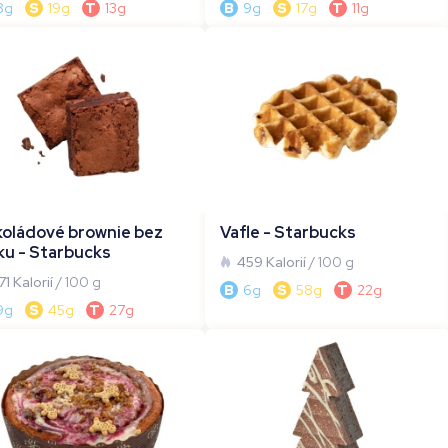
8g
S
19g
T
13g
B
9g
S
17g
T
11g
oládové brownie bez
Vafle - Starbucks
ku - Starbucks
459 Kalorií
/ 100 g
71 Kalorií
/ 100 g
B
6g
S
58g
T
22g
9g
S
45g
T
27g