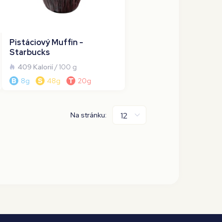
Pistáciový Muffin -
Starbucks
409 Kalorií
/ 100 g
B
8g
S
48g
T
20g
Na stránku: