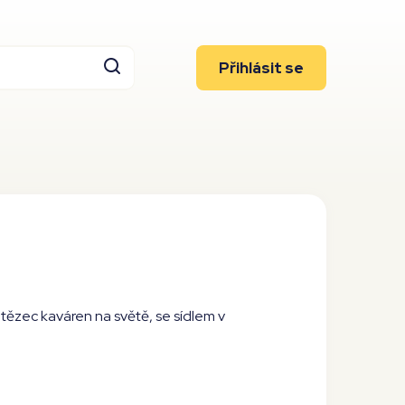
Přihlásit se
tězec kaváren na světě, se sídlem v