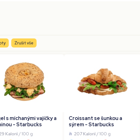
oty
Zrušit vše
el s míchanými vajíčky a
Croissant se šunkou a
ninou - Starbucks
sýrem - Starbucks
29 Kalorií
/ 100 g
207 Kalorií
/ 100 g