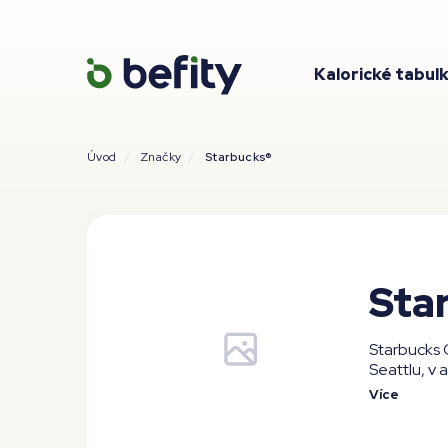
Kalorické tabul
Úvod
Značky
Starbucks®
Sta
Starbucks 
Seattlu, v
Více