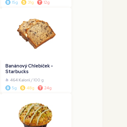
B
15g
S
31g
T
12g
Banánový Chlebíček -
Starbucks
464 Kalorií
/ 100 g
B
5g
S
48g
T
24g