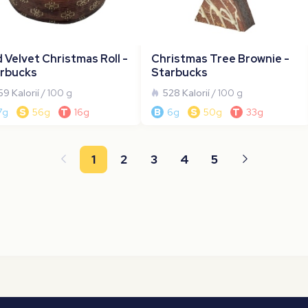
 Velvet Christmas Roll -
Christmas Tree Brownie -
rbucks
Starbucks
59 Kalorií
/ 100 g
528 Kalorií
/ 100 g
7g
S
56g
T
16g
B
6g
S
50g
T
33g
1
2
3
4
5