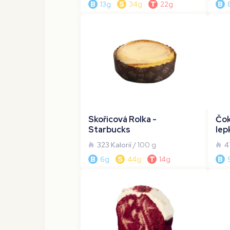
B
13g
S
34g
T
22g
B
Skořicová Rolka -
Čok
Starbucks
lep
323 Kalorií
/ 100 g
4
B
6g
S
44g
T
14g
B