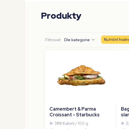
Produkty
Filtrovat:
Dle kategorie
Nutriční hodn
Camembert & Parma
Bag
Croissant - Starbucks
sla
388 Kalorií
/ 100 g
2