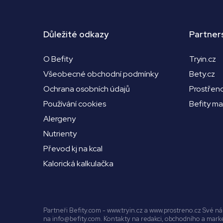
Důležité odkazy
Partner
O Befity
Tryin.cz
Všeobecné obchodní podmínky
Bety.cz
Ochrana osobních údajů
Prostřen
Používání cookies
Befity m
Alergeny
Nutrienty
Převod kj na kcal
Kalorická kalkulačka
Partneři Befity.com - www.tryin.cz a www.prostreno.cz Své 
na info@befity.com. Kontakty na redakci, obchodního a mar