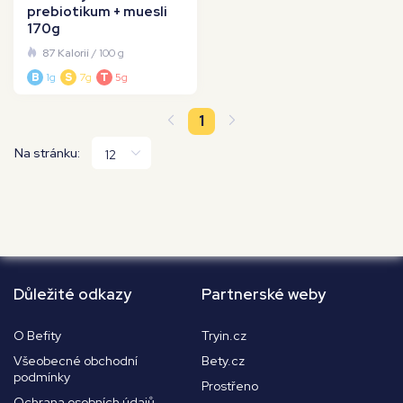
prebiotikum + muesli
170g
87 Kalorií
/ 100 g
B
1g
S
7g
T
5g
1
Na stránku:
Důležité odkazy
Partnerské weby
O Befity
Tryin.cz
Všeobecné obchodní
Bety.cz
podmínky
Prostřeno
Ochrana osobních údajů