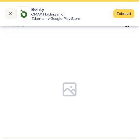
Befity
Zobrazit
OMAX Holding s.r.o
Kalorické tabulky
Zdarma - v Google Play Store
Suroviny
Recepty
Produkty
Značky
Fast Food
Aktivity
Denní aktivity
Cviky
Workouty
Premium