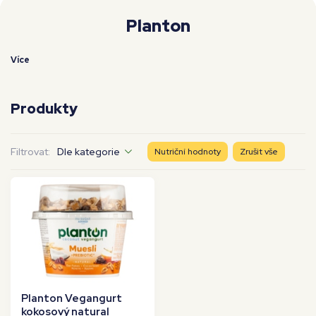
Moje workouty
Premium
Planton
Více
Produkty
Filtrovat:
Dle kategorie
Nutriční hodnoty
Zrušit vše
Planton Vegangurt
kokosový natural