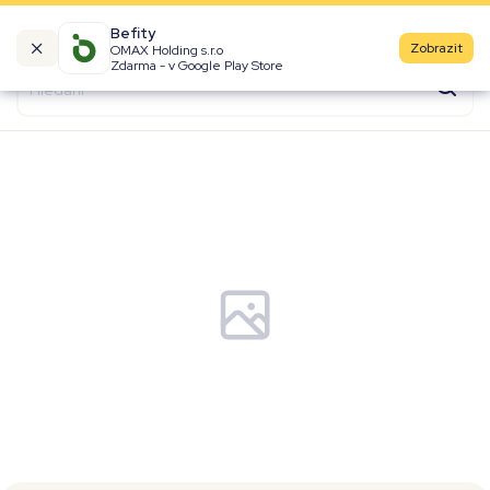
Befity
Zobrazit
OMAX Holding s.r.o
Kalorické tabulky
Zdarma - v Google Play Store
Suroviny
Recepty
Produkty
Značky
Fast Food
Aktivity
Denní aktivity
Cviky
Workouty
Premium