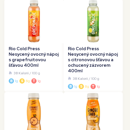
Rio Cold Press
Rio Cold Press
Nesycený ovocný nápoj
Nesycený ovocný nápoj
s grapefruitovou
s citronovou šťávou a
šťávou 400ml
ochucený zázvorem
400ml
38 Kalorií
/ 100 g
38 Kalorií
/ 100 g
B
1g
S
8g
T
1g
B
1g
S
8g
T
1g