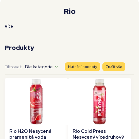
Moje workouty
Premium
Rio
Více
Produkty
Filtrovat:
Dle kategorie
Nutriční hodnoty
Zrušit vše
Rio H2O Nesycená
Rio Cold Press
pramenitá voda
Nesycený vícedruhový