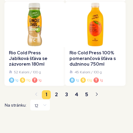
Rio Cold Press
Rio Cold Press 100%
Jablková šťáva se
pomerančová šťáva s
zázvorem 180ml
dužninou 750ml
52 Kalorií
/ 100 g
45 Kalorií
/ 100 g
B
1g
S
11g
T
1g
B
1g
S
10g
T
1g
1
2
3
4
5
Na stránku: