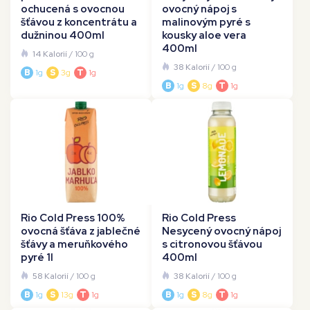
ochucená s ovocnou
ovocný nápoj s
šťávou z koncentrátu a
malinovým pyré s
dužninou 400ml
kousky aloe vera
400ml
14 Kalorií
/ 100 g
38 Kalorií
/ 100 g
B
1g
S
3g
T
1g
B
1g
S
8g
T
1g
Rio Cold Press 100%
Rio Cold Press
ovocná šťáva z jablečné
Nesycený ovocný nápoj
šťávy a meruňkového
s citronovou šťávou
pyré 1l
400ml
58 Kalorií
/ 100 g
38 Kalorií
/ 100 g
B
1g
S
13g
T
1g
B
1g
S
8g
T
1g