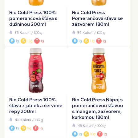
Rio Cold Press 100%
Rio Cold Press
pomerančová šťáva s
Pomerančová šťáva se
dužninou 200ml
zázvorem 180ml
53 Kalorií
/ 100 g
52 Kalorií
/ 100 g
B
1g
S
12g
T
1g
B
1g
S
11g
T
1g
Rio Cold Press 100%
Rio Cold Press Nápoj s
šťáva z jablek a červené
pomerančovou šťávou
řepy 200ml
s mangem, zázvorem,
kurkumou 180ml
44 Kalorií
/ 100 g
48 Kalorií
/ 100 g
B
1g
S
9g
T
1g
B
1g
S
10g
T
1g