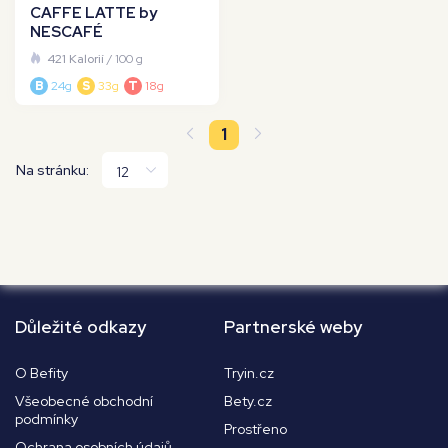
CAFFE LATTE by
NESCAFÉ
421 Kalorií
/ 100 g
B
24g
S
33g
T
18g
1
Na stránku:
Důležité odkazy
Partnerské weby
O Befity
Tryin.cz
Všeobecné obchodní
Bety.cz
podmínky
Prostřeno
Ochrana osobních údajů