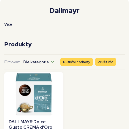
Moje workouty
Premium
Dallmayr
Více
Produkty
Filtrovat:
Dle kategorie
Nutriční hodnoty
Zrušit vše
DALLMAYR Dolce
Gusto CREMA d‘Oro