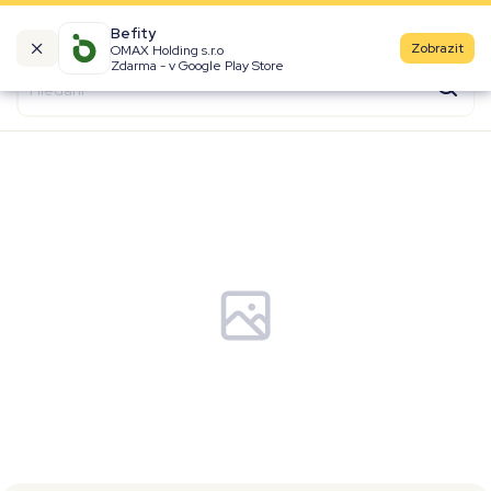
Befity
Zobrazit
OMAX Holding s.r.o
Kalorické tabulky
Zdarma - v Google Play Store
Suroviny
Recepty
Produkty
Značky
Fast Food
Aktivity
Denní aktivity
Cviky
Workouty
Premium