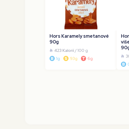
Hors Karamely smetanové
Hor
90g
viš
90
423 Kalorií
/ 100 g
3
B
1g
S
93g
T
6g
B