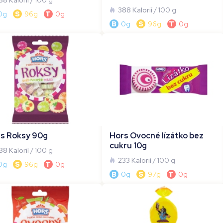
88 Kalorií
/ 100 g
388 Kalorií
/ 100 g
0g
S
96g
T
0g
B
0g
S
96g
T
0g
s Roksy 90g
Hors Ovocné lízátko bez
cukru 10g
88 Kalorií
/ 100 g
233 Kalorií
/ 100 g
0g
S
96g
T
0g
B
0g
S
97g
T
0g