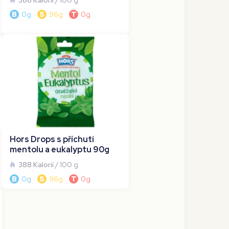
388 Kalorií
/ 100 g
B
0g
S
96g
T
0g
Hors Drops s příchutí
mentolu a eukalyptu 90g
388 Kalorií
/ 100 g
B
0g
S
96g
T
0g