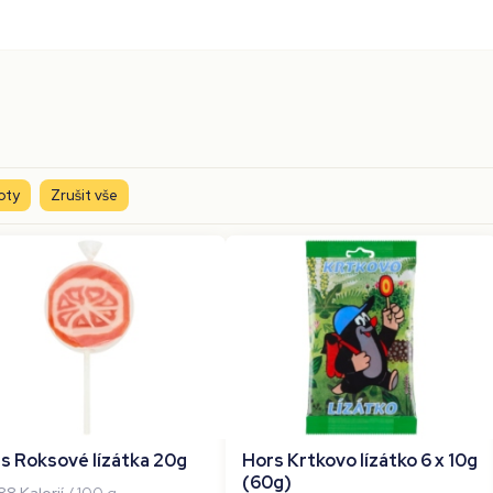
oty
Zrušit vše
s Roksové lízátka 20g
Hors Krtkovo lízátko 6 x 10g
(60g)