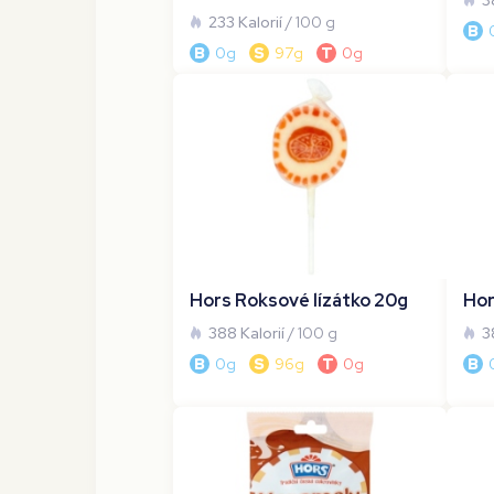
3
233 Kalorií
/ 100 g
B
B
0g
S
97g
T
0g
Hors Roksové lízátko 20g
Hor
388 Kalorií
/ 100 g
3
B
0g
S
96g
T
0g
B