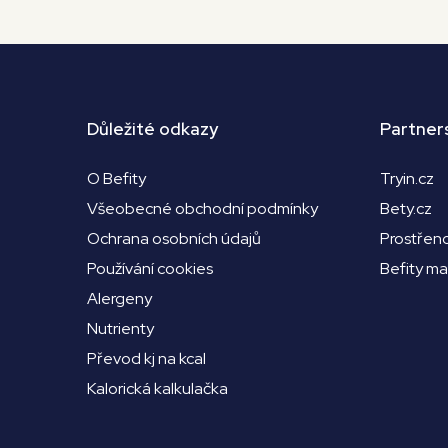
Důležité odkazy
Partner
O Befity
Tryin.cz
Všeobecné obchodní podmínky
Bety.cz
Ochrana osobních údajů
Prostřen
Používání cookies
Befity m
Alergeny
Nutrienty
Převod kj na kcal
Kalorická kalkulačka