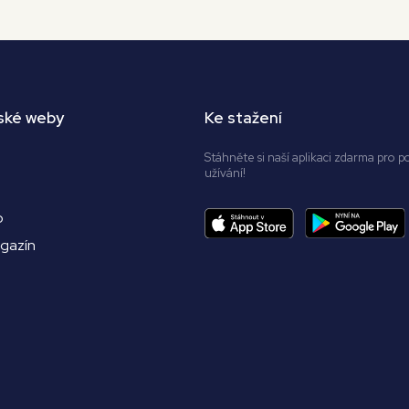
ské weby
Ke stažení
Stáhněte si naší aplikaci zdarma pro p
užívání!
o
agazín