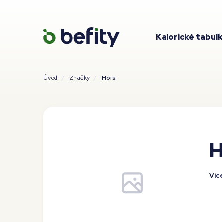
Kalorické tabul
Úvod
Značky
Hors
H
Víc