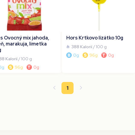
s Ovocný mix jahoda,
Hors Krtkovo lízátko 10g
eň, marakuja, limetka
388 Kalorií
/ 100 g
g
B
0g
S
96g
T
0g
88 Kalorií
/ 100 g
0g
S
96g
T
0g
1