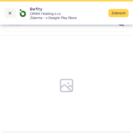
Befity
Zobrazit
OMAX Holding s.r.o
Kalorické tabulky
Zdarma - v Google Play Store
Suroviny
Recepty
Produkty
Značky
Fast Food
Aktivity
Denní aktivity
Cviky
Workouty
Premium