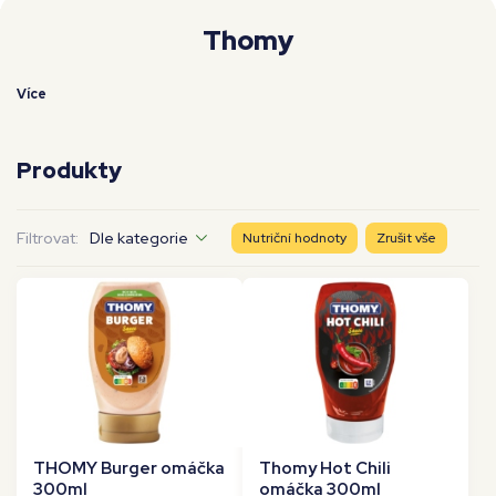
Moje workouty
Premium
Thomy
Více
Produkty
Filtrovat:
Dle kategorie
Nutriční hodnoty
Zrušit vše
THOMY Burger omáčka
Thomy Hot Chili
300ml
omáčka 300ml