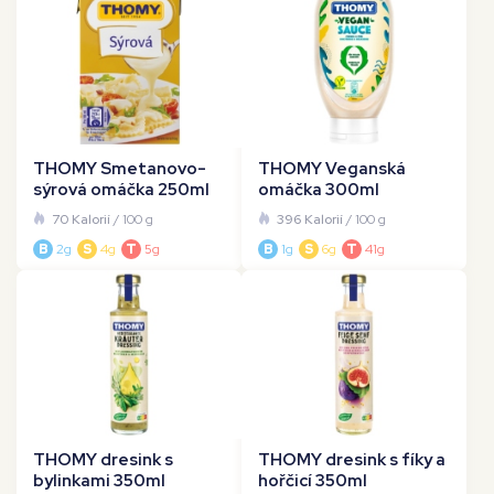
THOMY Smetanovo-
THOMY Veganská
sýrová omáčka 250ml
omáčka 300ml
70 Kalorií
/ 100 g
396 Kalorií
/ 100 g
B
2g
S
4g
T
5g
B
1g
S
6g
T
41g
THOMY dresink s
THOMY dresink s fíky a
bylinkami 350ml
hořčicí 350ml