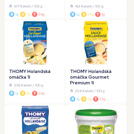
517 Kalorií
/ 100 g
163 Kalorií
/ 100 g
B
1g
S
7g
T
54g
B
1g
S
39g
T
1g
THOMY Holandská
THOMY Holandská
omáčka 1l
omáčka Gourmet
Premium 1l
236 Kalorií
/ 100 g
234 Kalorií
/ 100 g
B
1g
S
5g
T
24g
B
1g
S
5g
T
23g