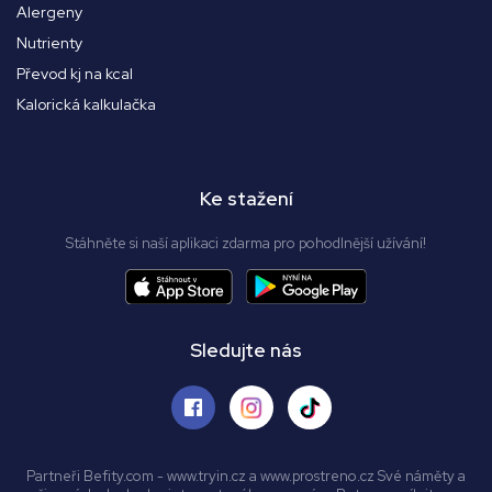
Alergeny
Nutrienty
Převod kj na kcal
Kalorická kalkulačka
Ke stažení
Stáhněte si naší aplikaci zdarma pro pohodlnější užívání!
Sledujte nás
Partneři Befity.com - www.tryin.cz a www.prostreno.cz Své náměty a