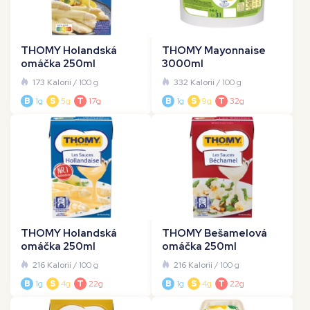
THOMY Holandská
THOMY Mayonnaise
omáčka 250ml
3000ml
173 Kalorií
/ 100 g
332 Kalorií
/ 100 g
B
1g
S
5g
T
17g
B
1g
S
9g
T
32g
THOMY Holandská
THOMY Bešamelová
omáčka 250ml
omáčka 250ml
216 Kalorií
/ 100 g
216 Kalorií
/ 100 g
B
1g
S
4g
T
22g
B
1g
S
4g
T
22g