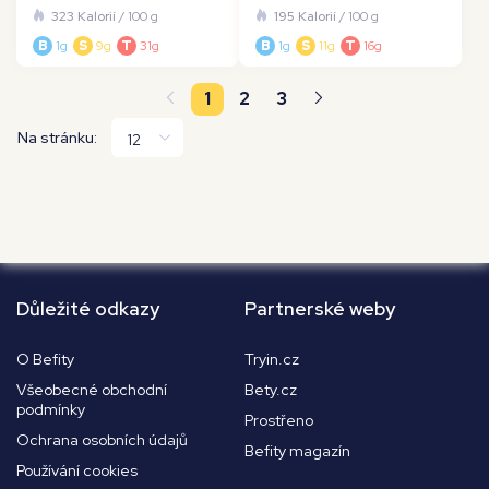
323 Kalorií
/ 100 g
195 Kalorií
/ 100 g
B
1g
S
9g
T
31g
B
1g
S
11g
T
16g
1
2
3
Na stránku:
Důležité odkazy
Partnerské weby
O Befity
Tryin.cz
Všeobecné obchodní
Bety.cz
podmínky
Prostřeno
Ochrana osobních údajů
Befity magazín
Používání cookies