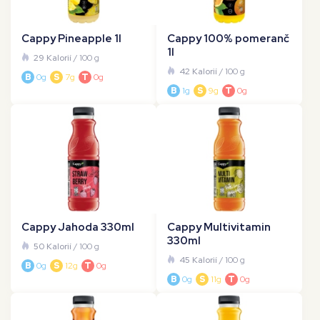
Cappy Pineapple 1l
Cappy 100% pomeranč
1l
29 Kalorií
/ 100 g
42 Kalorií
/ 100 g
B
0g
S
7g
T
0g
B
1g
S
9g
T
0g
Cappy Jahoda 330ml
Cappy Multivitamin
330ml
50 Kalorií
/ 100 g
45 Kalorií
/ 100 g
B
0g
S
12g
T
0g
B
0g
S
11g
T
0g