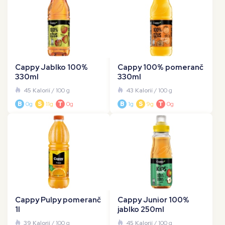
Cappy Jablko 100%
Cappy 100% pomeranč
330ml
330ml
45 Kalorií
/ 100 g
43 Kalorií
/ 100 g
B
0g
S
11g
T
0g
B
1g
S
9g
T
0g
Cappy Pulpy pomeranč
Cappy Junior 100%
1l
jablko 250ml
39 Kalorií
/ 100 g
45 Kalorií
/ 100 g