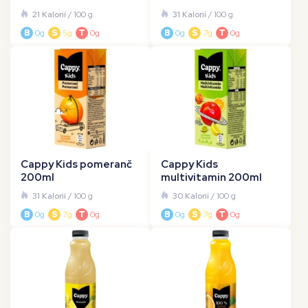
21 Kalorií
/ 100 g
31 Kalorií
/ 100 g
B
0g
S
5g
T
0g
B
0g
S
7g
T
0g
Cappy Kids pomeranč
Cappy Kids
200ml
multivitamin 200ml
31 Kalorií
/ 100 g
30 Kalorií
/ 100 g
B
0g
S
7g
T
0g
B
0g
S
7g
T
0g