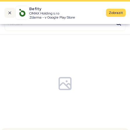
Befity
Zobrazit
OMAX Holding s.r.o
Kalorické tabulky
Zdarma - v Google Play Store
Suroviny
Recepty
Produkty
Značky
Fast Food
Aktivity
Denní aktivity
Cviky
Workouty
Premium