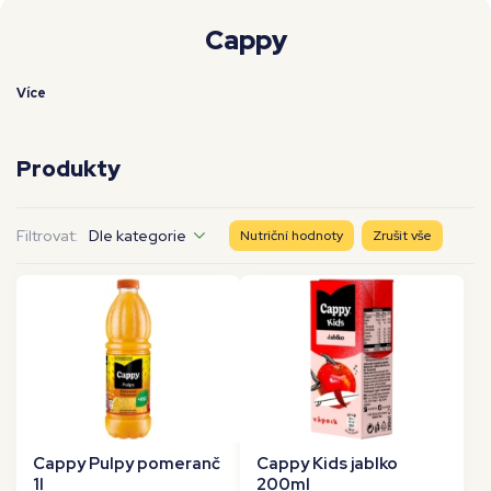
Moje workouty
Premium
Cappy
Více
Produkty
Filtrovat:
Dle kategorie
Nutriční hodnoty
Zrušit vše
Cappy Pulpy pomeranč
Cappy Kids jablko
1l
200ml