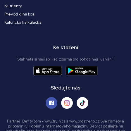
Nutrienty
Převod kj na kcal
Kalorická kalkulačka
Ke stažení
Stáhněte si naší aplikaci zdarma pro pohodlnější užívání!
Sledujte nás
Partneři Befity.com - www.tryin.cz a www.prostreno.cz Své náměty a
připomínky k obsahu internetového magazínu Bety.cz posílejte na