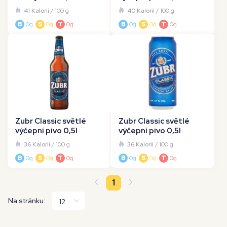
41 Kalorií
/ 100 g
40 Kalorií
/ 100 g
B
0g
S
0g
T
0g
B
0g
S
0g
T
0g
Zubr Classic světlé
Zubr Classic světlé
výčepní pivo 0,5l
výčepní pivo 0,5l
36 Kalorií
/ 100 g
36 Kalorií
/ 100 g
B
0g
S
0g
T
0g
B
0g
S
0g
T
0g
1
Na stránku: