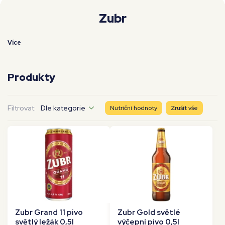
Moje workouty
Premium
Zubr
Více
Produkty
Filtrovat:
Dle kategorie
Nutriční hodnoty
Zrušit vše
Zubr Grand 11 pivo
Zubr Gold světlé
světlý ležák 0,5l
výčepní pivo 0,5l