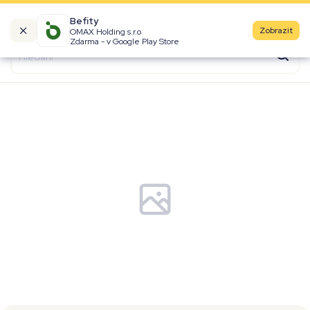
Befity
Zobrazit
OMAX Holding s.r.o
Kalorické tabulky
Zdarma - v Google Play Store
Suroviny
Recepty
Produkty
Značky
Fast Food
Aktivity
Denní aktivity
Cviky
Workouty
Premium