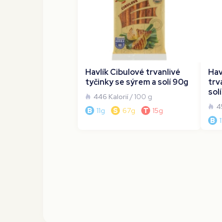
Havlík Cibulové trvanlivé
Hav
tyčinky se sýrem a solí 90g
trv
sol
446 Kalorií
/ 100 g
4
B
11g
S
67g
T
15g
B