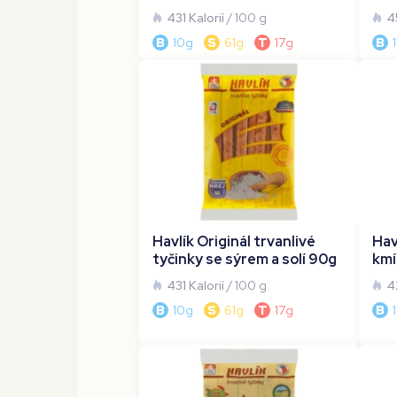
431 Kalorií
/ 100 g
4
B
10g
S
61g
T
17g
B
Havlík Originál trvanlivé
Hav
tyčinky se sýrem a solí 90g
kmí
431 Kalorií
/ 100 g
4
B
10g
S
61g
T
17g
B