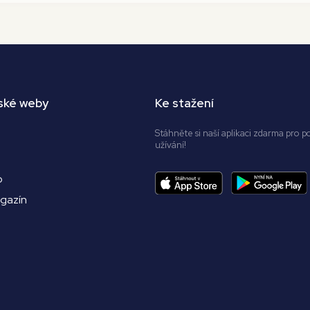
ské weby
Ke stažení
Stáhněte si naší aplikaci zdarma pro p
užívání!
o
agazín