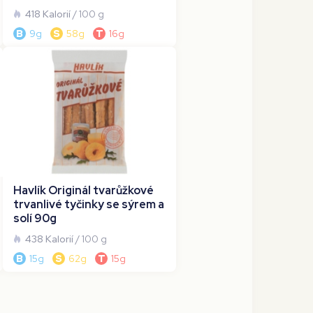
418 Kalorií
/ 100 g
B
9g
S
58g
T
16g
Havlík Originál tvarůžkové
trvanlivé tyčinky se sýrem a
solí 90g
438 Kalorií
/ 100 g
B
15g
S
62g
T
15g