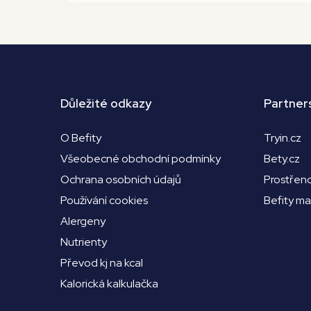
Důležité odkazy
Partner
O Befity
Tryin.cz
Všeobecné obchodní podmínky
Bety.cz
Ochrana osobních údajů
Prostřen
Používání cookies
Befity m
Alergeny
Nutrienty
Převod kj na kcal
Kalorická kalkulačka