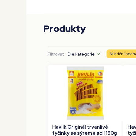
Produkty
Filtrovat:
Dle kategorie
Nutriční hodn
Havlík Originál trvanlivé
Hav
tyčinky se sýrem a solí 150g
tyč