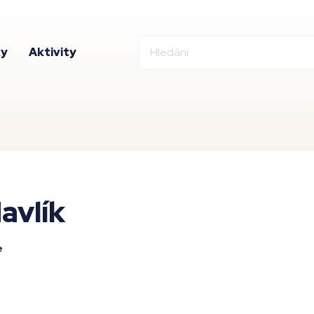
ky
Aktivity
avlík
e