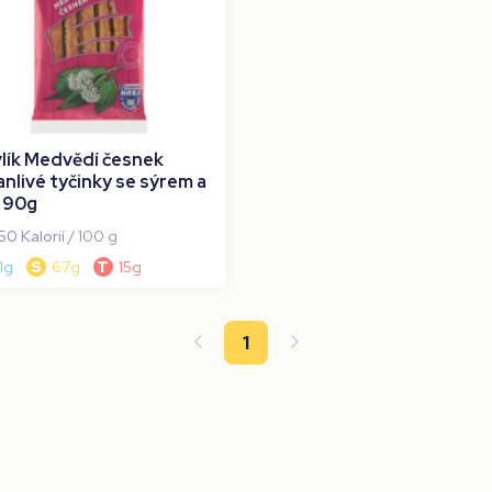
lík Medvědí česnek
anlivé tyčinky se sýrem a
í 90g
50 Kalorií
/ 100 g
11g
S
67g
T
15g
1