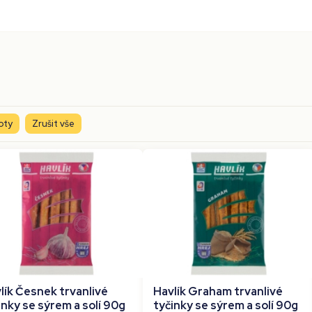
oty
Zrušit vše
lík Česnek trvanlivé
Havlík Graham trvanlivé
inky se sýrem a solí 90g
tyčinky se sýrem a solí 90g