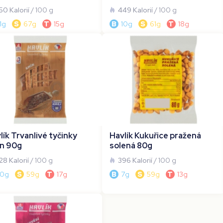
50 Kalorií
/ 100 g
449 Kalorií
/ 100 g
11g
S
67g
T
15g
B
10g
S
61g
T
18g
lík Trvanlivé tyčinky
Havlík Kukuřice pražená
n 90g
solená 80g
28 Kalorií
/ 100 g
396 Kalorií
/ 100 g
10g
S
59g
T
17g
B
7g
S
59g
T
13g