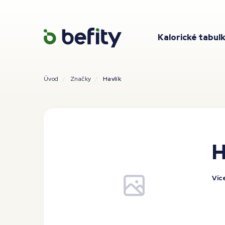
Kalorické tabul
Úvod
Značky
Havlík
H
Víc