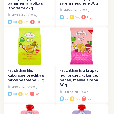
banánem a jablko s
sýrem nesolené 30g
jahodami 27g
446 Kalorií
/ 100 g
428 Kalorií
/ 100 g
B
9g
S
67g
T
15g
B
8g
S
59g
T
17g
FruchtBar Bio
FruchtBar Bio křupky
kukuřičné preclíky s
jednorožec kukuřice,
mrkví nesolené 25g
banán, malina a řepa
30g
430 Kalorií
/ 100 g
441 Kalorií
/ 100 g
B
8g
S
76g
T
10g
B
7g
S
72g
T
13g