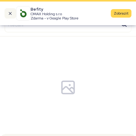
Befity
Zobrazit
OMAX Holding s.r.o
Kalorické tabulky
Zdarma - v Google Play Store
Suroviny
Recepty
Produkty
Značky
Fast Food
Aktivity
Denní aktivity
Cviky
Workouty
Premium