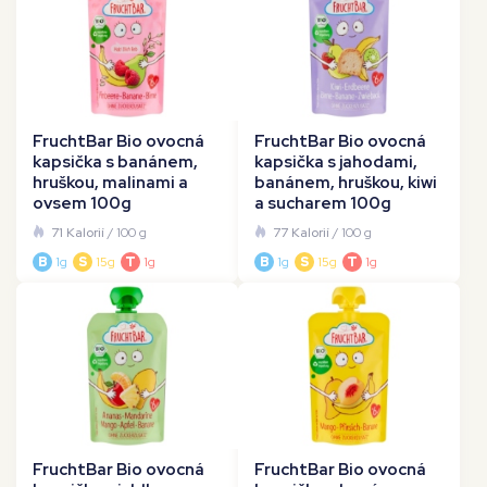
FruchtBar Bio ovocná
FruchtBar Bio ovocná
kapsička s banánem,
kapsička s jahodami,
hruškou, malinami a
banánem, hruškou, kiwi
ovsem 100g
a sucharem 100g
71 Kalorií
/ 100 g
77 Kalorií
/ 100 g
B
1g
S
15g
T
1g
B
1g
S
15g
T
1g
FruchtBar Bio ovocná
FruchtBar Bio ovocná