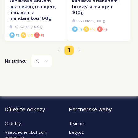
kapsička s jablkem,
kapsička s banánem,
ananasem, mangem,
broskví a mangem
banánem a
100g
mandarinkou 100g
66 Kalorií
/ 100 g
62 Kalorií
/ 100 g
B
1g
S
14g
T
1g
B
1g
S
13g
T
1g
1
Na stránku:
Důležité odkazy
Partnerské weby
O Befity
Tryin.cz
Všeobecné obchodní
Bety.cz
podmínky