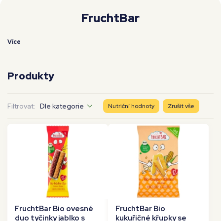
Moje workouty
Premium
FruchtBar
Více
Produkty
Filtrovat:
Dle kategorie
Nutriční hodnoty
Zrušit vše
FruchtBar Bio ovesné
FruchtBar Bio
duo tyčinky jablko s
kukuřičné křupky se