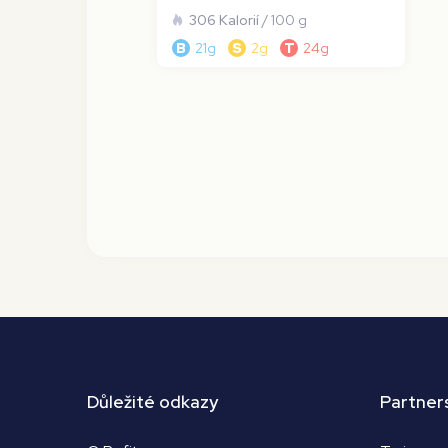
306 Kalorií
/ 100 g
B
21g
S
2g
T
24g
Důležité odkazy
Partner