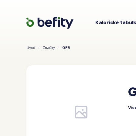
Kalorické tabul
Úvod
Značky
GFB
Víc