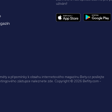
užívání!
o
agazín
náměty a připomínky k obsahu internetového magazínu Bety.cz posílejte
ketingového zástupce naleznete zde. Copyright © 2026 Befity.com -