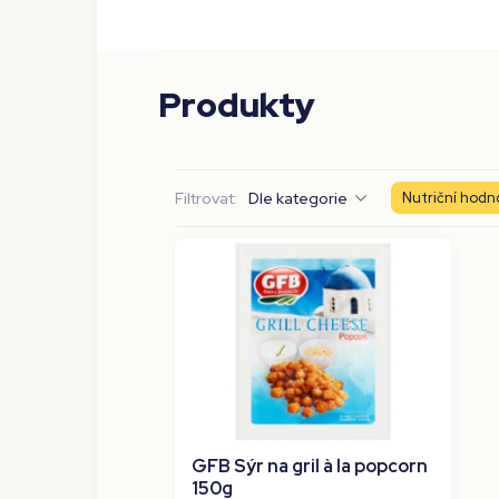
Produkty
Filtrovat:
Dle kategorie
Nutriční hodn
GFB Sýr na gril à la popcorn
150g