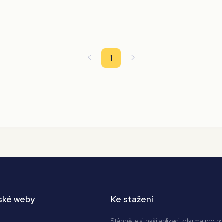
1
ské weby
Ke stažení
Stáhněte si naší aplikaci zdarma pro p