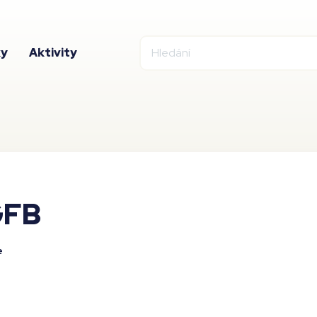
ky
Aktivity
GFB
e