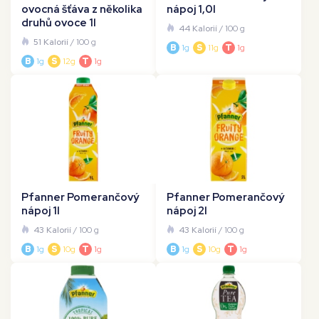
ovocná šťáva z několika
nápoj 1,0l
druhů ovoce 1l
44 Kalorií
/ 100 g
51 Kalorií
/ 100 g
B
1g
S
11g
T
1g
B
1g
S
12g
T
1g
Pfanner Pomerančový
Pfanner Pomerančový
nápoj 1l
nápoj 2l
43 Kalorií
/ 100 g
43 Kalorií
/ 100 g
B
1g
S
10g
T
1g
B
1g
S
10g
T
1g