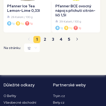
Pfanner Ice Tea
Pfanner BCE ovocný
Lemon-Lime 0,33l
nápoj s příchutí citrón-
liči 1,5l
26 Kalorií
/ 100 g
39 Kalorií
/ 100 g
B
1g
S
6g
T
1g
B
1g
S
9g
T
1g
1
2
3
4
5
Na stránku:
Důležité odkazy
Partnerské weby
O Befity
Tryin.cz
Všeobecné obchodní
Bety.cz