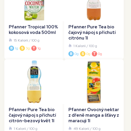
Pfanner Tropical 100%
Pfanner Pure Tea bio
kokosová voda 500ml
čajový nápoj s příchutí
citrónu 1l
15 Kalorií
/ 100 g
1 Kalorií
/ 100 g
B
1g
S
3g
T
1g
B
0g
S
0g
T
0g
Pfanner Pure Tea bio
Pfanner Ovocný nektar
čajový nápoj s příchutí
z dřeně manga a šťávy z
citrón-bezový květ 1l
maracuji 1l
1 Kalorií
/ 100 g
49 Kalorií
/ 100 g