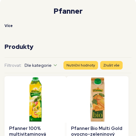
Moje workouty
Premium
Pfanner
Více
Produkty
Filtrovat:
Dle kategorie
Nutriční hodnoty
Zrušit vše
Pfanner 100%
Pfanner Bio Multi Gold
multivitaminová
ovocno-zeleninový