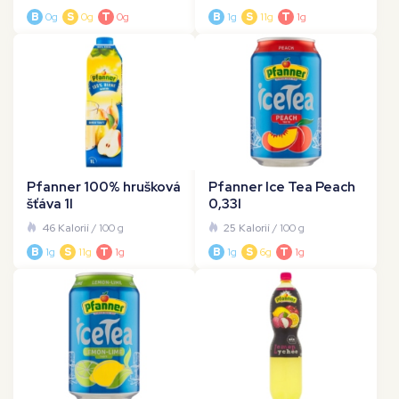
B
0g
S
0g
T
0g
B
1g
S
11g
T
1g
Pfanner 100% hrušková
Pfanner Ice Tea Peach
šťáva 1l
0,33l
46 Kalorií
/ 100 g
25 Kalorií
/ 100 g
B
1g
S
11g
T
1g
B
1g
S
6g
T
1g