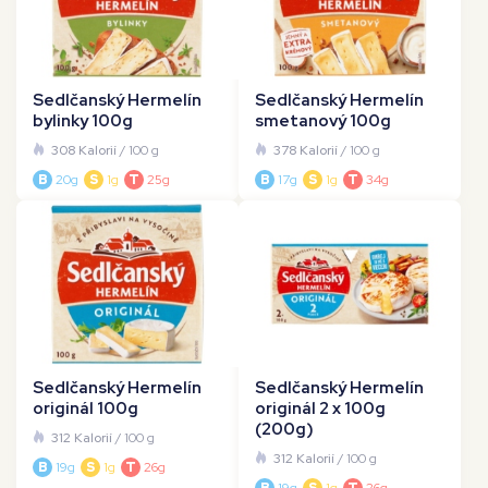
Sedlčanský Hermelín
Sedlčanský Hermelín
bylinky 100g
smetanový 100g
308 Kalorií
/ 100 g
378 Kalorií
/ 100 g
B
20g
S
1g
T
25g
B
17g
S
1g
T
34g
Sedlčanský Hermelín
Sedlčanský Hermelín
originál 100g
originál 2 x 100g
(200g)
312 Kalorií
/ 100 g
312 Kalorií
/ 100 g
B
19g
S
1g
T
26g