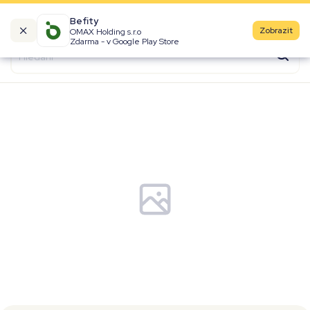
Befity
Zobrazit
OMAX Holding s.r.o
Kalorické tabulky
Zdarma - v Google Play Store
Suroviny
Recepty
Produkty
Značky
Fast Food
Aktivity
Denní aktivity
Cviky
Workouty
Premium