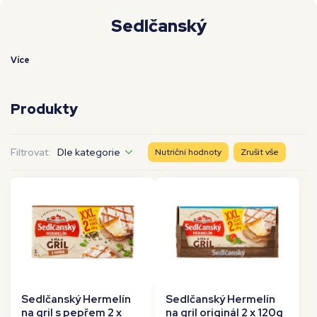
Moje workouty
Premium
Sedlčanský
Více
Produkty
Filtrovat:
Dle kategorie
Nutriční hodnoty
Zrušit vše
Sedlčanský Hermelín
Sedlčanský Hermelín
na gril s pepřem 2 x
na gril originál 2 x 120g