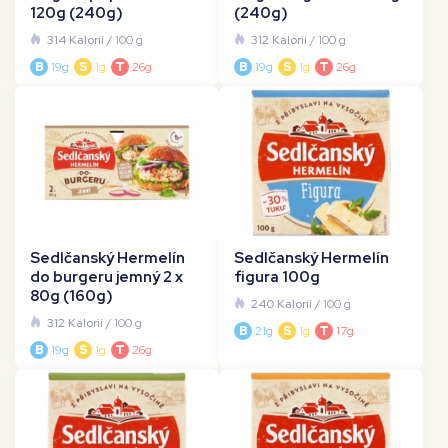
120g (240g)
(240g)
314 Kalorií
/ 100 g
312 Kalorií
/ 100 g
B
19g
S
1g
T
26g
B
19g
S
1g
T
26g
Sedlčanský Hermelín
Sedlčanský Hermelín
do burgeru jemný 2 x
figura 100g
80g (160g)
240 Kalorií
/ 100 g
312 Kalorií
/ 100 g
B
21g
S
1g
T
17g
B
19g
S
1g
T
26g