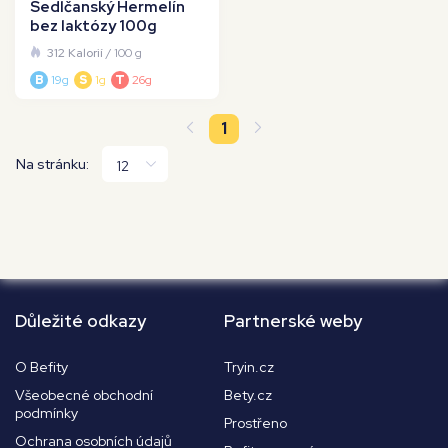
Sedlčanský Hermelín
bez laktózy 100g
312 Kalorií
/ 100 g
B
19g
S
1g
T
26g
1
Na stránku:
Důležité odkazy
Partnerské weby
O Befity
Tryin.cz
Všeobecné obchodní
Bety.cz
podmínky
Prostřeno
Ochrana osobních údajů