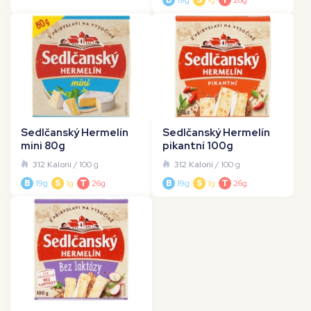
B
19g
S
1g
T
26g
Sedlčanský Hermelín
Sedlčanský Hermelín
mini 80g
pikantní 100g
312 Kalorií
/ 100 g
312 Kalorií
/ 100 g
B
19g
S
1g
T
26g
B
19g
S
1g
T
26g