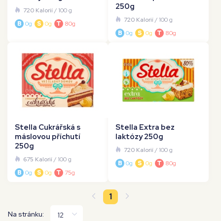
250g
720 Kalorií
/ 100 g
720 Kalorií
/ 100 g
B
0g
S
0g
T
80g
B
0g
S
0g
T
80g
Stella Cukrářská s
Stella Extra bez
máslovou příchutí
laktózy 250g
250g
720 Kalorií
/ 100 g
675 Kalorií
/ 100 g
B
0g
S
0g
T
80g
B
0g
S
0g
T
75g
1
Na stránku: