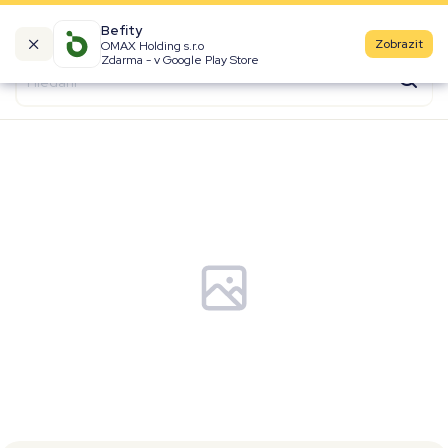
Befity
Zobrazit
OMAX Holding s.r.o
Kalorické tabulky
Zdarma - v Google Play Store
Suroviny
Recepty
Produkty
Značky
Fast Food
Aktivity
Denní aktivity
Cviky
Workouty
Premium