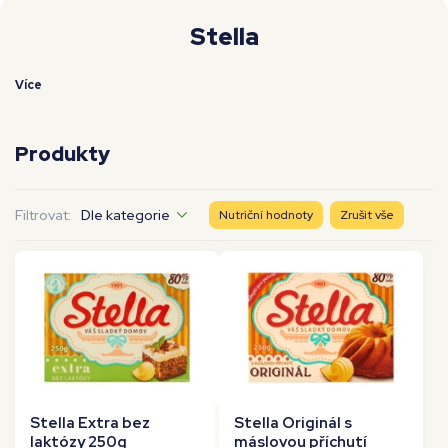
Moje workouty
Premium
Stella
Více
Produkty
Filtrovat:
Dle kategorie
Nutriční hodnoty
Zrušit vše
Stella Extra bez
Stella Originál s
laktózy 250g
máslovou příchutí