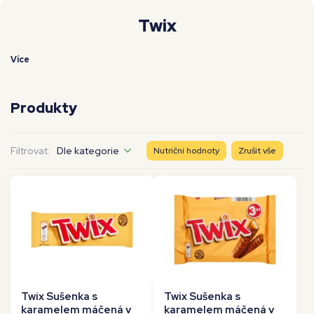
Moje workouty
Premium
Twix
Více
Produkty
Filtrovat:
Dle kategorie
Nutriční hodnoty
Zrušit vše
Twix Sušenka s
Twix Sušenka s
karamelem máčená v
karamelem máčená v