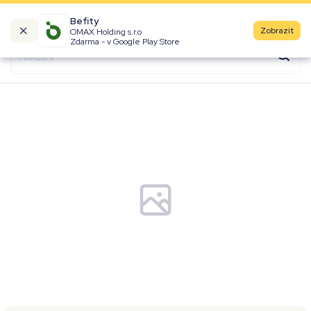
Befity
Zobrazit
OMAX Holding s.r.o
Kalorické tabulky
Zdarma - v Google Play Store
Suroviny
Recepty
Produkty
Značky
Fast Food
Aktivity
Denní aktivity
Cviky
Workouty
Premium