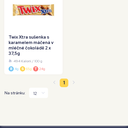
Twix Xtra sušenka s
karamelem máčená v
mléčné čokoládě 2 x
37,5g
494 Kalorií
/ 100 g
B
4g
S
65g
T
24g
1
Na stránku: