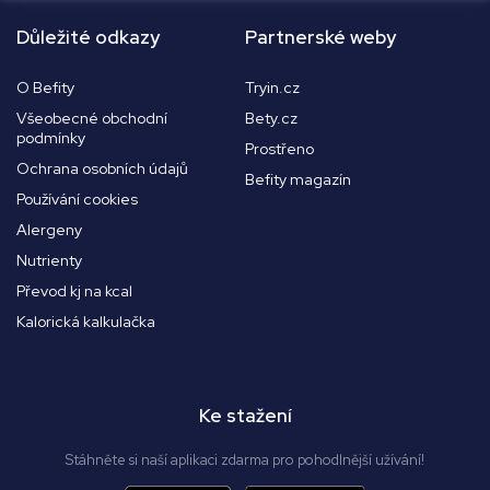
Důležité odkazy
Partnerské weby
O Befity
Tryin.cz
Všeobecné obchodní
Bety.cz
podmínky
Prostřeno
Ochrana osobních údajů
Befity magazín
Používání cookies
Alergeny
Nutrienty
Převod kj na kcal
Kalorická kalkulačka
Ke stažení
Stáhněte si naší aplikaci zdarma pro pohodlnější užívání!