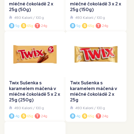
mléčné čokoládě 2 x
mléčné čokoládě 3 x 2 x
25g (50g)
25g (150g)
493 Kalorií
/ 100 g
493 Kalorií
/ 100 g
B
5g
S
65g
T
24g
B
5g
S
65g
T
24g
Twix Sušenka s
Twix Sušenka s
karamelem máčená v
karamelem máčená v
mléčné čokoládě 5 x 2 x
mléčné čokoládě 2 x
25g (250g)
25g
493 Kalorií
/ 100 g
493 Kalorií
/ 100 g
B
4g
S
65g
T
24g
B
4g
S
65g
T
24g