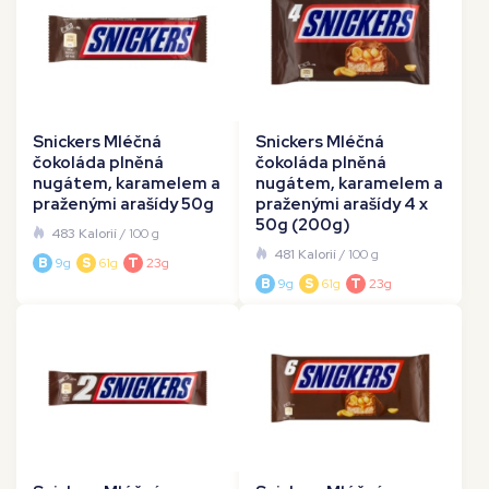
Snickers Mléčná
Snickers Mléčná
čokoláda plněná
čokoláda plněná
nugátem, karamelem a
nugátem, karamelem a
praženými arašídy 50g
praženými arašídy 4 x
50g (200g)
483 Kalorií
/ 100 g
481 Kalorií
/ 100 g
B
9g
S
61g
T
23g
B
9g
S
61g
T
23g