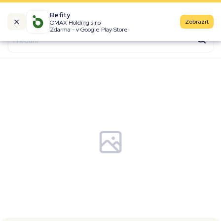
Befity
Zobrazit
OMAX Holding s.r.o
Kalorické tabulky
Zdarma - v Google Play Store
Suroviny
Recepty
Produkty
Značky
Fast Food
Aktivity
Denní aktivity
Cviky
Workouty
Premium