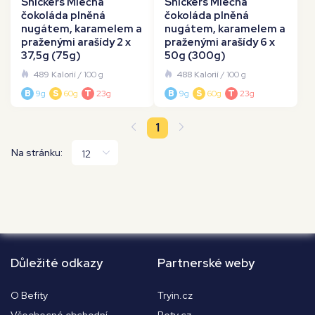
Snickers Mléčná
Snickers Mléčná
čokoláda plněná
čokoláda plněná
nugátem, karamelem a
nugátem, karamelem a
praženými arašídy 2 x
praženými arašídy 6 x
37,5g (75g)
50g (300g)
489 Kalorií
/ 100 g
488 Kalorií
/ 100 g
B
9g
S
60g
T
23g
B
9g
S
60g
T
23g
1
Na stránku:
Důležité odkazy
Partnerské weby
O Befity
Tryin.cz