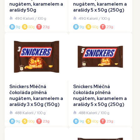
nugátem, karamelem a
nugátem, karamelem a
arašídy 50g
arašídy 5 x 50g (250g)
490 Kalorií
/ 100 g
490 Kalorií
/ 100 g
B
9g
S
60g
T
23g
B
9g
S
60g
T
23g
Snickers Mléčná
Snickers Mléčná
čokoláda plněná
čokoláda plněná
nugátem, karamelem a
nugátem, karamelem a
arašídy 3 x 50g (150g)
arašídy 5 x 50g (250g)
488 Kalorií
/ 100 g
488 Kalorií
/ 100 g
B
9g
S
60g
T
23g
B
9g
S
60g
T
23g