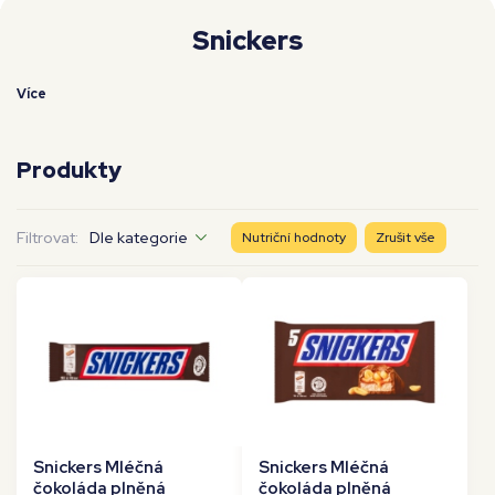
Moje workouty
Premium
Snickers
Více
Produkty
Filtrovat:
Dle kategorie
Nutriční hodnoty
Zrušit vše
Snickers Mléčná
Snickers Mléčná
čokoláda plněná
čokoláda plněná