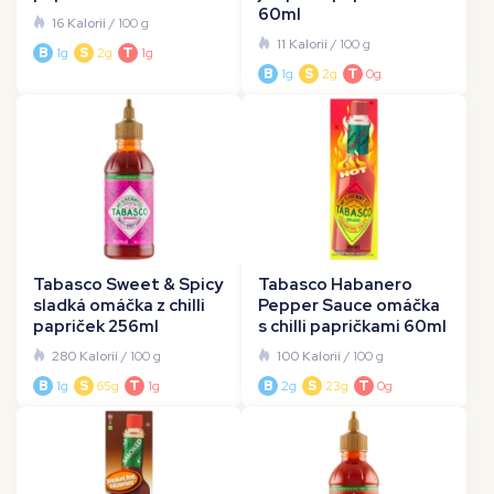
60ml
16 Kalorií
/ 100 g
11 Kalorií
/ 100 g
B
1g
S
2g
T
1g
B
1g
S
2g
T
0g
Tabasco Sweet & Spicy
Tabasco Habanero
sladká omáčka z chilli
Pepper Sauce omáčka
papriček 256ml
s chilli papričkami 60ml
280 Kalorií
/ 100 g
100 Kalorií
/ 100 g
B
1g
S
65g
T
1g
B
2g
S
23g
T
0g