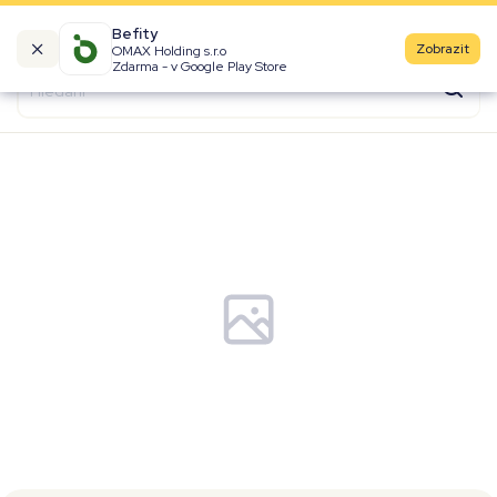
Befity
Zobrazit
OMAX Holding s.r.o
Kalorické tabulky
Zdarma - v Google Play Store
Suroviny
Recepty
Produkty
Značky
Fast Food
Aktivity
Denní aktivity
Cviky
Workouty
Premium