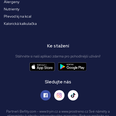
Alergeny
Nutrienty
Převod kj na kcal
Kalorická kalkulačka
Ke stažení
Stáhněte si naší aplikaci zdarma pro pohodlnější užívání!
Sledujte nás
Partneři Befity.com - www.tryin.cz a www.prostreno.cz Své náměty a
připomínky k obsahu internetového magazínu Bety.cz posílejte na