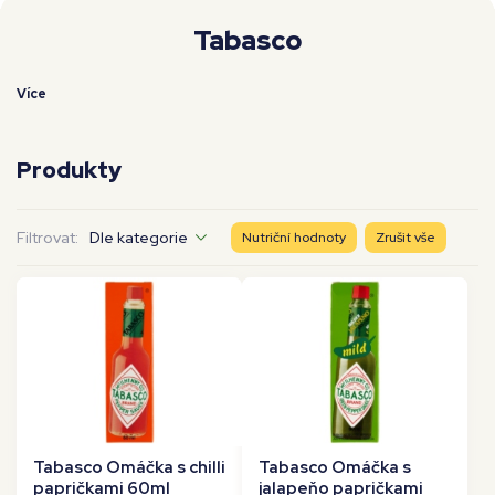
Moje workouty
Premium
Tabasco
Více
Produkty
Filtrovat:
Dle kategorie
Nutriční hodnoty
Zrušit vše
Tabasco Omáčka s chilli
Tabasco Omáčka s
papričkami 60ml
jalapeňo papričkami