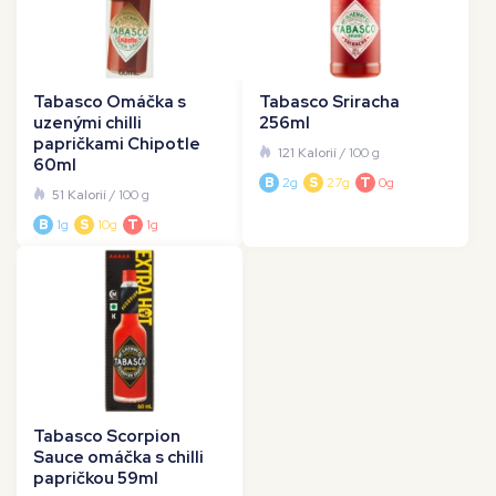
Tabasco Omáčka s
Tabasco Sriracha
uzenými chilli
256ml
papričkami Chipotle
121 Kalorií
/ 100 g
60ml
B
2g
S
27g
T
0g
51 Kalorií
/ 100 g
B
1g
S
10g
T
1g
Tabasco Scorpion
Sauce omáčka s chilli
papričkou 59ml