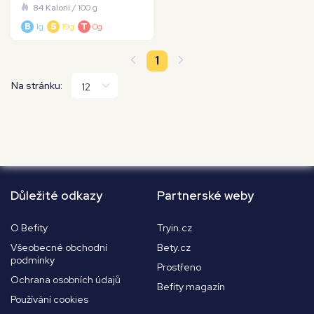
84 Kalorií
/ 100 g
B
1g
S
19g
T
0g
1
Na stránku:
Důležité odkazy
Partnerské weby
O Befity
Tryin.cz
Všeobecné obchodní
Bety.cz
podmínky
Prostřeno
Ochrana osobních údajů
Befity magazín
Používání cookies