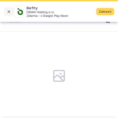
Befity
Zobrazit
OMAX Holding s.r.o
Kalorické tabulky
Zdarma - v Google Play Store
Suroviny
Recepty
Produkty
Značky
Fast Food
Aktivity
Denní aktivity
Cviky
Workouty
Premium