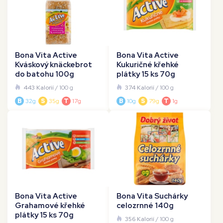
Bona Vita Active
Bona Vita Active
Kváskový knäckebrot
Kukuričné křehké
do batohu 100g
plátky 15 ks 70g
443 Kalorií
/ 100 g
374 Kalorií
/ 100 g
B
32g
S
35g
T
17g
B
10g
S
79g
T
1g
Bona Vita Active
Bona Vita Suchárky
Grahamové křehké
celozrnné 140g
plátky 15 ks 70g
356 Kalorií
/ 100 g