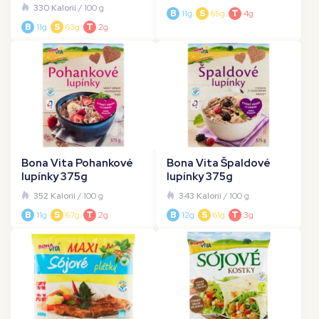
330 Kalorií
/ 100 g
B
11g
S
65g
T
4g
B
11g
S
63g
T
2g
Bona Vita Pohankové
Bona Vita Špaldové
lupínky 375g
lupínky 375g
352 Kalorií
/ 100 g
343 Kalorií
/ 100 g
B
11g
S
67g
T
2g
B
12g
S
61g
T
3g