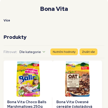
Moje workouty
Premium
Bona Vita
Více
Produkty
Filtrovat:
Dle kategorie
Nutriční hodnoty
Zrušit vše
Bona Vita Choco Balls
Bona Vita Ovesné
Marshmallows 250g
cereálie čokoládová