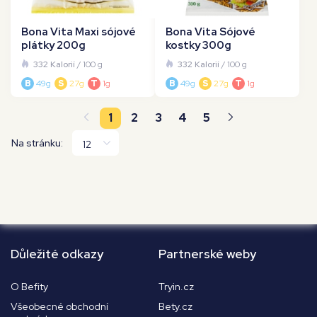
Bona Vita Maxi sójové
Bona Vita Sójové
plátky 200g
kostky 300g
332 Kalorií
/ 100 g
332 Kalorií
/ 100 g
B
49g
S
27g
T
1g
B
49g
S
27g
T
1g
1
2
3
4
5
Na stránku:
Důležité odkazy
Partnerské weby
O Befity
Tryin.cz
Všeobecné obchodní
Bety.cz