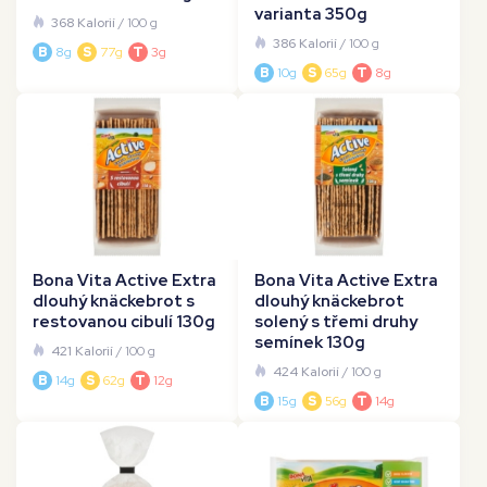
varianta 350g
368 Kalorií
/ 100 g
386 Kalorií
/ 100 g
B
8g
S
77g
T
3g
B
10g
S
65g
T
8g
Bona Vita Active Extra
Bona Vita Active Extra
dlouhý knäckebrot s
dlouhý knäckebrot
restovanou cibulí 130g
solený s třemi druhy
semínek 130g
421 Kalorií
/ 100 g
424 Kalorií
/ 100 g
B
14g
S
62g
T
12g
B
15g
S
56g
T
14g