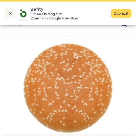
Befity
Zobrazit
OMAX Holding s.r.o
Kalorické tabulky
Zdarma - v Google Play Store
Suroviny
Recepty
Produkty
Značky
Fast Food
Aktivity
Denní aktivity
Cviky
Workouty
Premium