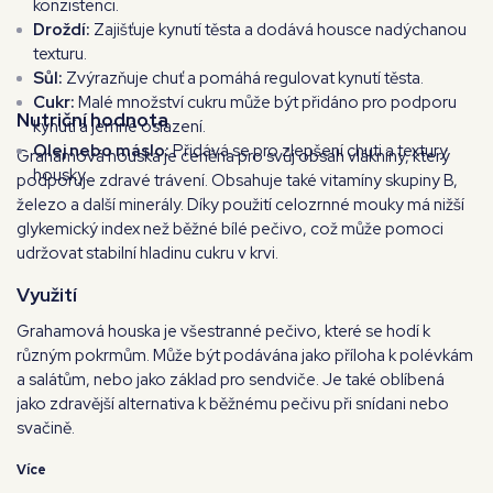
konzistenci.
Droždí:
Zajišťuje kynutí těsta a dodává housce nadýchanou
texturu.
Sůl:
Zvýrazňuje chuť a pomáhá regulovat kynutí těsta.
Cukr:
Malé množství cukru může být přidáno pro podporu
Nutriční hodnota
kynutí a jemné oslazení.
Olej nebo máslo:
Přidává se pro zlepšení chuti a textury
Grahamová houska je ceněna pro svůj obsah vlákniny, který
housky.
podporuje zdravé trávení. Obsahuje také vitamíny skupiny B,
železo a další minerály. Díky použití celozrnné mouky má nižší
glykemický index než běžné bílé pečivo, což může pomoci
udržovat stabilní hladinu cukru v krvi.
Využití
Grahamová houska je všestranné pečivo, které se hodí k
různým pokrmům. Může být podávána jako příloha k polévkám
a salátům, nebo jako základ pro sendviče. Je také oblíbená
jako zdravější alternativa k běžnému pečivu při snídani nebo
svačině.
Více