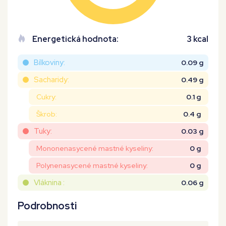
Energetická hodnota:
3 kcal
Bílkoviny:
0.09 g
Sacharidy:
0.49 g
Cukry:
0.1 g
Škrob:
0.4 g
Tuky:
0.03 g
Mononenasycené mastné kyseliny:
0 g
Polynenasycené mastné kyseliny:
0 g
Vláknina :
0.06 g
Podrobnosti