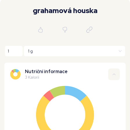
Moje workouty
Premium
grahamová houska
Nutriční informace
3 Kalorií